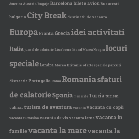
Barcelona
bilete avion
Austria
bagaje
Bucuresti
America
City Break
bulgaria
destinatii de vacanta
Europa
idei activitati
Grecia
Franta
locuri
Italia
Lisabona
jurnal de calatorie
litoral Marea Neagra
speciale
Londra
Marea Britanie
parcuri
oferte speciale
Romania
sfaturi
Portugalia
distractie
Roma
de calatorie
Spania
Turcia
turism
Tenerife
turism de aventura
vacanta cu copii
culinar
vacanta
vacanta in
vacanta de vis
vacanta iarna
vacanta cu masina
vacanta la mare
vacanta la
familie