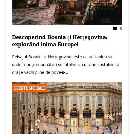
0
Descoperind Bosnia și Herțegovina:
explorând inima Europei
Peisajul Bosniei și Herțegovinei este ca un tablou viu,
unde munții impunători se întâlnesc cu râuri cristaline și
orașe vechi pline de pove�...
OFERTE SPECIALE