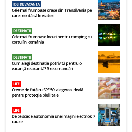
IDEI DE VACANTA
Cele mai frumoase orașe din Transilvania pe
care merită să le vizitezi
DESTINATII
Cele mai frumoase locuri pentru camping cu
cortul în România
DESTINATII
Cum alegi destinația potrivită pentru o
vacanță relaxantă? 5 recomandări
LIFE
Creme de față cu SPF 50: alegerea ideală
pentru protecția pielii tale
LIFE
De ce scade autonomia unei mașini electrice: 7
cauze