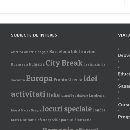
SUBIECTE DE INTERES
VIAT
Barcelona
bilete avion
Austria
bagaje
America
Dezvo
City Break
bulgaria
Bucuresti
destinatii de
Educa
Europa
idei
Grecia
Franta
vacanta
Sanat
activitati
Italia
Lisabona
jurnal de calatorie
Cursu
locuri speciale
Londra
litoral Marea Neagra
Prog
Marea Britanie
parcuri distractie
oferte speciale