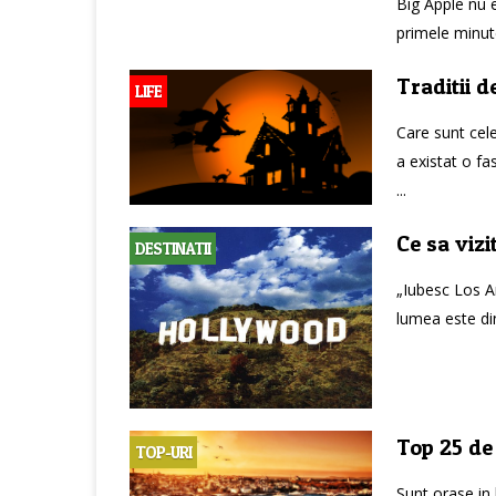
Big Apple nu es
primele minute
Traditii 
LIFE
Care sunt cel
a existat o fa
...
Ce sa vizi
DESTINATII
„Iubesc Los A
lumea este din 
Top 25 de 
TOP-URI
Sunt orase in 