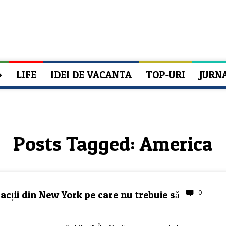
»
LIFE
IDEI DE VACANTA
TOP-URI
JURN
Posts Tagged:
America
0
acții din New York pe care nu trebuie să