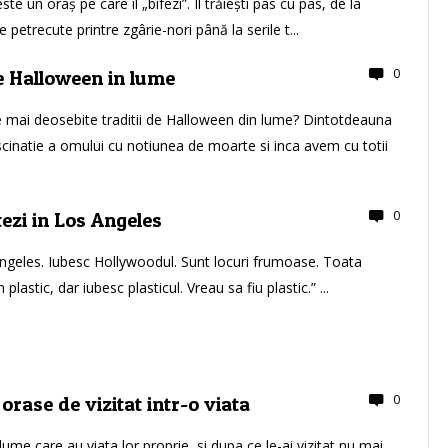
te un oraș pe care îl „bifezi”. Îl trăiești pas cu pas, de la
 petrecute printre zgârie-nori până la serile t...
0
de Halloween in lume
e mai deosebite traditii de Halloween din lume? Dintotdeauna
scinatie a omului cu notiunea de moarte si inca avem cu totii
0
tezi in Los Angeles
ngeles. Iubesc Hollywoodul. Sunt locuri frumoase. Toata
plastic, dar iubesc plasticul. Vreau sa fiu plastic.” ...
0
orase de vizitat intr-o viata
lume care au viata lor proprie, si dupa ce le-ai vizitat nu mai