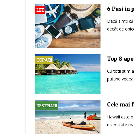
6 Pasi in 
LIFE
Dacă simți că
decât de obice
Top 8 ape
TOP-URI
Cu totii stim 
putand vedea p
Cele mai f
DESTINATII
Hawaii este o 
diversitate mar