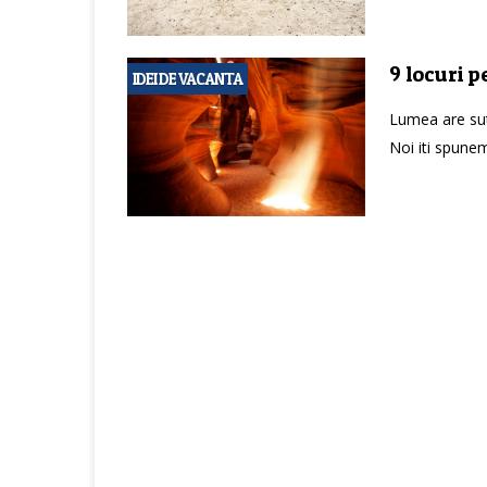
9 locuri p
IDEI DE VACANTA
Lumea are sute
Noi iti spunem 