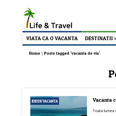
VIATA CA O VACANTA
DESTINATII
Home
\
Posts tagged 'vacanta de vis'
P
Vacanta c
IDEI DE VACANTA
Toata lumea e