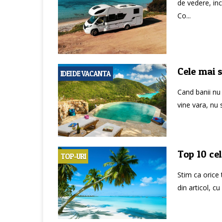
de vedere, inc
Co...
Cele mai 
IDEI DE VACANTA
Cand banii nu
vine vara, nu st
Top 10 ce
TOP-URI
Stim ca orice 
din articol, c