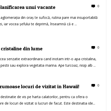
0
planificarea unui vacante
 aglomerația din oraș te sufocă, rutina pare mai insuportabilă
i, iar vocea șefului te deprimă, înseamnă că e ...
0
 cristaline din lume
acea senzatie extraordinara cand inotam intr-o apa cristalina,
estii sau explora vegetatia marina. Ape turcoaz, nisip alb ...
0
rumoase locuri de vizitat in Hawaii!
destinatie de vis pe harta calatorilor, pentru ca ofera o
e de locuri de vizitat si lucruri de facut. Este destinatia ide...