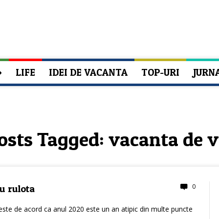
»
LIFE
IDEI DE VACANTA
TOP-URI
JURN
osts Tagged:
vacanta de v
0
u rulota
ste de acord ca anul 2020 este un an atipic din multe puncte