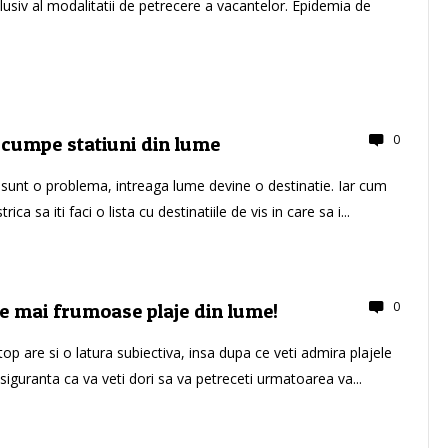
lusiv al modalitatii de petrecere a vacantelor. Epidemia de
0
scumpe statiuni din lume
 sunt o problema, intreaga lume devine o destinatie. Iar cum
rica sa iti faci o lista cu destinatiile de vis in care sa i...
0
le mai frumoase plaje din lume!
top are si o latura subiectiva, insa dupa ce veti admira plajele
u siguranta ca va veti dori sa va petreceti urmatoarea va...