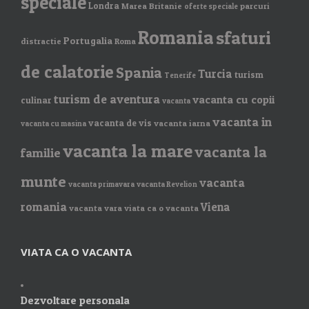
speciale
Londra
Marea Britanie
parcuri
oferte speciale
Romania
sfaturi
Portugalia
distractie
Roma
de calatorie
Spania
Turcia
turism
Tenerife
turism de aventura
vacanta cu copii
culinar
vacanta
vacanta in
vacanta de vis
vacanta iarna
vacanta cu masina
vacanta la mare
vacanta la
familie
munte
vacanta
vacanta primavara
vacanta Revelion
romania
Viena
vacanta vara
viata ca o vacanta
VIATA CA O VACANTA
Dezvoltare personala