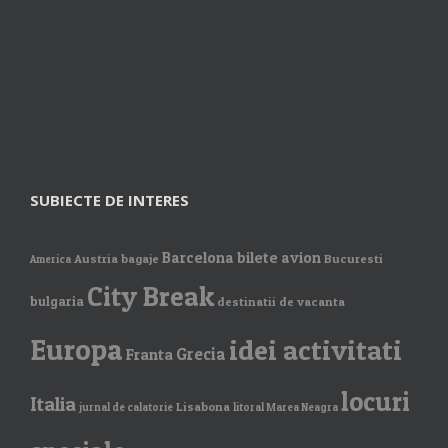
SUBIECTE DE INTERES
Barcelona
bilete avion
Austria
bagaje
Bucuresti
America
City Break
bulgaria
destinatii de vacanta
Europa
idei activitati
Grecia
Franta
locuri
Italia
Lisabona
jurnal de calatorie
litoral Marea Neagra