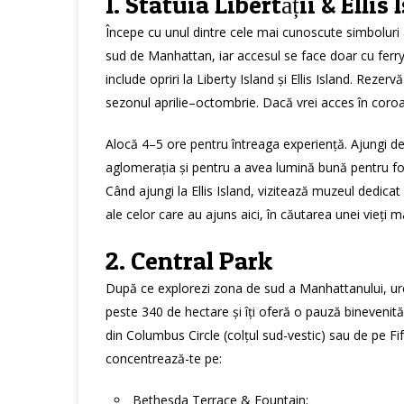
1. Statuia Libertății & Ellis 
Începe cu unul dintre cele mai cunoscute simboluri al
sud de Manhattan, iar accesul se face doar cu ferry-u
include opriri la Liberty Island și Ellis Island. Reze
sezonul aprilie–octombrie. Dacă vrei acces în coroan
Alocă 4–5 ore pentru întreaga experiență. Ajungi dev
aglomerația și pentru a avea lumină bună pentru fot
Când ajungi la Ellis Island, vizitează muzeul dedicat
ale celor care au ajuns aici, în căutarea unei vieți m
2. Central Park
După ce explorezi zona de sud a Manhattanului, ur
peste 340 de hectare și îți oferă o pauză binevenită, 
din Columbus Circle (colțul sud-vestic) sau de pe Fi
concentrează-te pe:
Bethesda Terrace & Fountain;