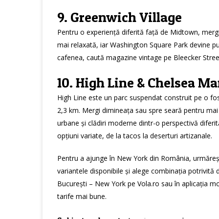
9. Greenwich Village
Pentru o experiență diferită față de Midtown, mergi
mai relaxată, iar Washington Square Park devine punc
cafenea, caută magazine vintage pe Bleecker Street
10. High Line & Chelsea Ma
High Line este un parc suspendat construit pe o fostă
2,3 km. Mergi dimineața sau spre seară pentru mai p
urbane și clădiri moderne dintr-o perspectivă diferi
opțiuni variate, de la tacos la deserturi artizanale.
Pentru a ajunge în New York din România, urmăreșt
variantele disponibile și alege combinația potrivită d
București – New York pe Vola.ro
sau în aplicația mo
tarife mai bune.