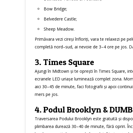
Bow Bridge;
Belvedere Castle;
Sheep Meadow.
Primăvara vezi cireși înfloriți, vara te relaxezi pe p
completă nord–sud, ai nevoie de 3–4 ore pe jos. Dac
3. Times Square
Ajungi în Midtown și te oprești în Times Square, in
ecranele LED uriașe luminează complet zona. Momentu
aici 30–45 de minute, faci fotografii și apoi conti
mers pe jos.
4. Podul Brooklyn & DUM
Traversarea Podului Brooklyn este gratuită și dispo
plimbarea durează 30–40 de minute, fără opriri. În