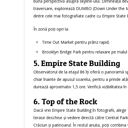
bună perspectivă asupra skyline-ului. Dimineața dev
traversare, explorează DUMBO (Down Under the Ma
dintre cele mai fotografiate cadre cu Empire State B
În zonă poți opri la:
Time Out Market pentru prânz rapid;
Brooklyn Bridge Park pentru relaxare pe malul 
5. Empire State Building
Observatorul de la etajul 86 îți oferă o panoramă 
chiar înainte de apusul soarelui, pentru a prinde atât
durează aproximativ 1,5 ore. Verifică vizibilitatea 
6. Top of the Rock
Dacă vrei Empire State Building în fotografii, aleg
terase deschise și vedere directă către Central Park.
Crăciun și patinoarul. În restul anului, poți combina