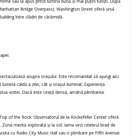
reme sau la apus prinzi lumină bună și mai puțini turiști. După
nhattan Bridge Overpass). Washington Street oferă unul
uilding între clădiri de cărămidă.
apei.
spectaculoasă asupra orașului. Este recomandat să ajungi aici
 lumina caldă a zilei, cât și orașul iluminat. Experiența
în ziua vizitei. Dacă este ceață densă, amână plimbarea.
e Top of the Rock. Observatorul de la Rockefeller Center oferă
 Zona merită explorată și la sol. Iarna vezi celebrul brad de
 vizita cu Radio City Music Hall sau o plimbare pe Fifth Avenue.