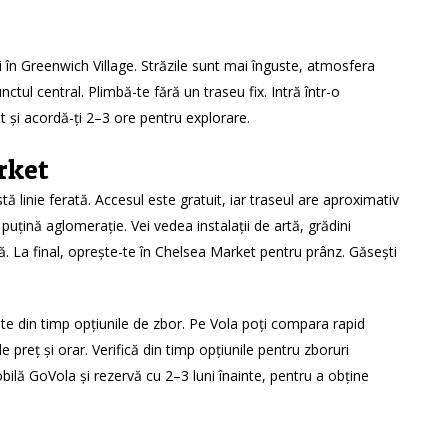
 în Greenwich Village. Străzile sunt mai înguste, atmosfera
tul central. Plimbă-te fără un traseu fix. Intră într-o
 și acordă-ți 2–3 ore pentru explorare.
rket
 linie ferată. Accesul este gratuit, iar traseul are aproximativ
uțină aglomerație. Vei vedea instalații de artă, grădini
tă. La final, oprește-te în Chelsea Market pentru prânz. Găsești
e din timp opțiunile de zbor. Pe Vola poți compara rapid
e preț și orar. Verifică din timp opțiunile pentru
zboruri
bilă GoVola și rezervă cu 2–3 luni înainte, pentru a obține