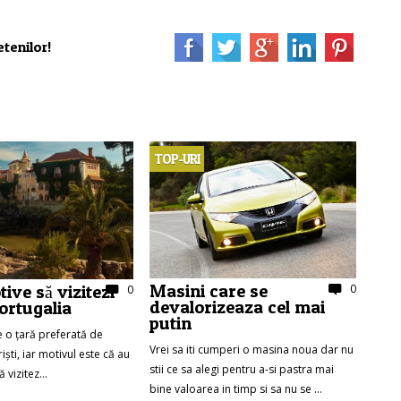
tenilor!
TOP-URI
Masini care se
ive să vizitezi
0
0
devalorizeaza cel mai
Portugalia
putin
e o țară preferată de
Vrei sa iti cumperi o masina noua dar nu
riști, iar motivul este că au
stii ce sa alegi pentru a-si pastra mai
 vizitez...
bine valoarea in timp si sa nu se ...