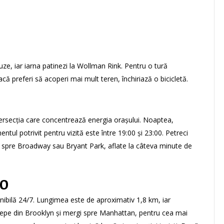
eluze, iar iarna patinezi la Wollman Rink. Pentru o tură
ă preferi să acoperi mai mult teren, închiriază o bicicletă.
tersecția care concentrează energia orașului. Noaptea,
l potrivit pentru vizită este între 19:00 și 23:00. Petreci
nui spre Broadway sau Bryant Park, aflate la câteva minute de
BO
nibilă 24/7. Lungimea este de aproximativ 1,8 km, iar
cepe din Brooklyn și mergi spre Manhattan, pentru cea mai