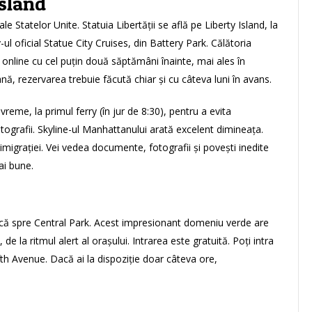
Island
e Statelor Unite. Statuia Libertății se află pe Liberty Island, la
l oficial Statue City Cruises, din Battery Park. Călătoria
rvă online cu cel puțin două săptămâni înainte, mai ales în
ă, rezervarea trebuie făcută chiar și cu câteva luni în avans.
reme, la primul ferry (în jur de 8:30), pentru a evita
ografii. Skyline-ul Manhattanului arată excelent dimineața.
 imigrației. Vei vedea documente, fotografii și povești inedite
ai bune.
că spre Central Park. Acest impresionant domeniu verde are
de la ritmul alert al orașului. Intrarea este gratuită. Poți intra
fth Avenue. Dacă ai la dispoziție doar câteva ore,