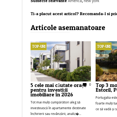
Subiecte relevante
,
America
new york
Ti-a placut acest articol? Recomanda-l si prie
Articole asemanatoare
TOP-URI
TOP-URI
5 cele mai căutate orașe
Top 3 mot
0
pentru investiții
Estoril, 
imobiliare în 2026
Portugalia est
Tot mai mulți cumpărători aleg să
foarte mulți tu
investească în apartamente destinate
ce să vadă și să
închirierii sau revânzării, analiz�...