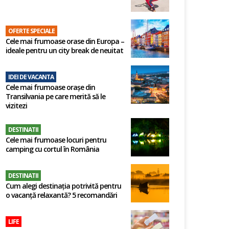
OFERTE SPECIALE
Cele mai frumoase orase din Europa –
ideale pentru un city break de neuitat
IDEI DE VACANTA
Cele mai frumoase orașe din
Transilvania pe care merită să le
vizitezi
DESTINATII
Cele mai frumoase locuri pentru
camping cu cortul în România
DESTINATII
Cum alegi destinația potrivită pentru
o vacanță relaxantă? 5 recomandări
LIFE