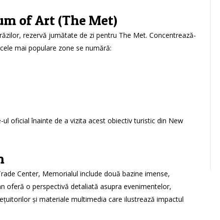
um of Art (The Met)
străzilor, rezervă jumătate de zi pentru The Met. Concentrează-
tre cele mai populare zone se numără:
-ul oficial înainte de a vizita acest obiectiv turistic din New
m
 Trade Center, Memorialul include două bazine imense,
an oferă o perspectivă detaliată asupra evenimentelor,
țuitorilor și materiale multimedia care ilustrează impactul