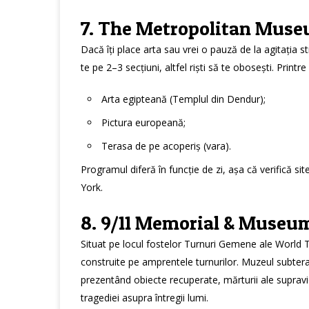
7. The Metropolitan Muse
Dacă îți place arta sau vrei o pauză de la agitația 
te pe 2–3 secțiuni, altfel riști să te obosești. Prin
Arta egipteană (Templul din Dendur);
Pictura europeană;
Terasa de pe acoperiș (vara).
Programul diferă în funcție de zi, așa că verifică site
York.
8. 9/11 Memorial & Museu
Situat pe locul fostelor Turnuri Gemene ale World
construite pe amprentele turnurilor. Muzeul subter
prezentând obiecte recuperate, mărturii ale supravie
tragediei asupra întregii lumi.