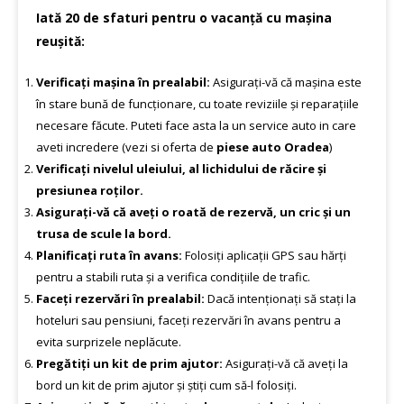
Iată 20 de sfaturi pentru o vacanță cu mașina
reușită:
Verificați mașina în prealabil:
Asigurați-vă că mașina este
în stare bună de funcționare, cu toate reviziile și reparațiile
necesare făcute. Puteti face asta la un service auto in care
aveti incredere (vezi si oferta de
piese auto Oradea
)
Verificați nivelul uleiului, al lichidului de răcire și
presiunea roților.
Asigurați-vă că aveți o roată de rezervă, un cric și un
trusa de scule la bord.
Planificați ruta în avans:
Folosiți aplicații GPS sau hărți
pentru a stabili ruta și a verifica condițiile de trafic.
Faceți rezervări în prealabil:
Dacă intenționați să stați la
hoteluri sau pensiuni, faceți rezervări în avans pentru a
evita surprizele neplăcute.
Pregătiți un kit de prim ajutor:
Asigurați-vă că aveți la
bord un kit de prim ajutor și știți cum să-l folosiți.