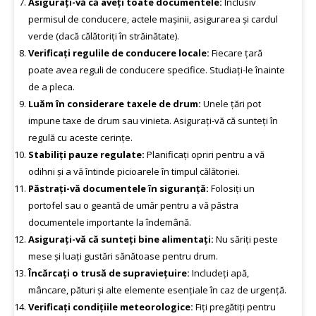
Asigurați-vă că aveți toate documentele:
Inclusiv
permisul de conducere, actele mașinii, asigurarea și cardul
verde (dacă călătoriți în străinătate).
Verificați regulile de conducere locale:
Fiecare țară
poate avea reguli de conducere specifice. Studiați-le înainte
de a pleca.
Luăm în considerare taxele de drum:
Unele țări pot
impune taxe de drum sau vinieta. Asigurați-vă că sunteți în
regulă cu aceste cerințe.
Stabiliți pauze regulate:
Planificați opriri pentru a vă
odihni și a vă întinde picioarele în timpul călătoriei.
Păstrați-vă documentele în siguranță:
Folosiți un
portofel sau o geantă de umăr pentru a vă păstra
documentele importante la îndemână.
Asigurați-vă că sunteți bine alimentați:
Nu săriți peste
mese și luați gustări sănătoase pentru drum.
Încărcați o trusă de supraviețuire:
Includeți apă,
mâncare, pături și alte elemente esențiale în caz de urgență.
Verificați condițiile meteorologice:
Fiți pregătiți pentru