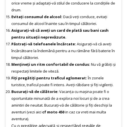
orice vreme și adaptați-vă stilul de conducere la condițiile de
drum.
Evitați consumul de alcool:
Dacă veți conduce, evitați
consumul de alcool înainte sau în timpul călătoriei.
Asigurați-vă că aveți un card de plată sau bani cash
pentru situații neprevăzute.
Păstrați-vă telefoanele încărcate:
Asigurați-vă că aveți
încărcătoare la îndemână pentru a nu rămâne fără baterie în
timpul călătoriei.
Mențineți un ritm confortabil de condus:
Nu vă grăbiți și
respectați limitele de viteză.
Fiți pregătiți pentru traficul aglomerat:
În zonele
turistice, traficul poate fi intens. Aveți răbdare și fiți vigilenți.
Bucurați-vă de călătorie:
Vacanța cu mașina poate fi o
oportunitate minunată de a explora noi locuri și de a crea
amintiri de neuitat. Bucurați-vă de călătorie și fiți deschiși la
aventuri (vezi aici
c
f moto 450
in caz ca vreti mai multa
aventura).
Cu o pregătire adecvată și respectând regulile de