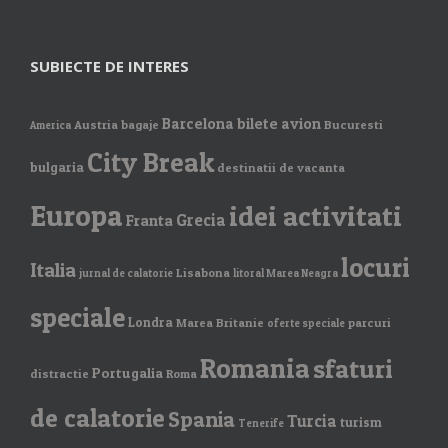
SUBIECTE DE INTERES
Barcelona
bilete avion
Austria
bagaje
Bucuresti
America
City Break
bulgaria
destinatii de vacanta
Europa
idei activitati
Grecia
Franta
locuri
Italia
Lisabona
jurnal de calatorie
litoral Marea Neagra
speciale
Londra
Marea Britanie
parcuri
oferte speciale
Romania
sfaturi
Portugalia
distractie
Roma
de calatorie
Spania
Turcia
turism
Tenerife