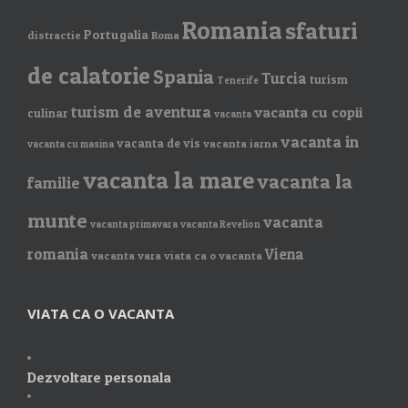
Romania
sfaturi
Portugalia
distractie
Roma
de calatorie
Spania
Turcia
turism
Tenerife
turism de aventura
vacanta cu copii
culinar
vacanta
vacanta in
vacanta de vis
vacanta iarna
vacanta cu masina
vacanta la mare
vacanta la
familie
munte
vacanta
vacanta primavara
vacanta Revelion
romania
Viena
vacanta vara
viata ca o vacanta
VIATA CA O VACANTA
Dezvoltare personala