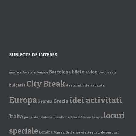
SUBIECTE DE INTERES
Barcelona
bilete avion
Austria
bagaje
Bucuresti
America
City Break
bulgaria
destinatii de vacanta
Europa
idei activitati
Grecia
Franta
locuri
Italia
Lisabona
jurnal de calatorie
litoral Marea Neagra
speciale
Londra
Marea Britanie
parcuri
oferte speciale