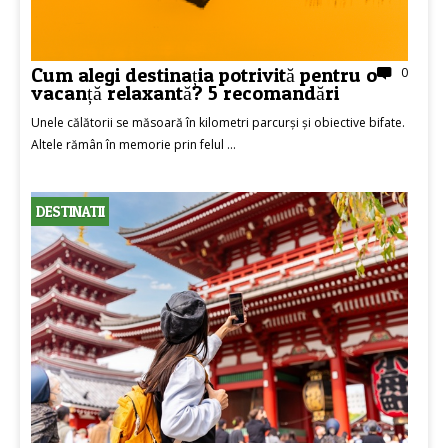
Cum alegi destinația potrivită pentru o
0
vacanță relaxantă? 5 recomandări
Unele călătorii se măsoară în kilometri parcurși și obiective bifate.
Altele rămân în memorie prin felul ...
DESTINATII