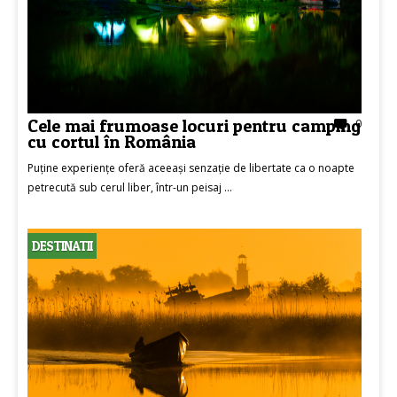
Cele mai frumoase locuri pentru camping
0
cu cortul în România
Puține experiențe oferă aceeași senzație de libertate ca o noapte
petrecută sub cerul liber, într-un peisaj ...
DESTINATII