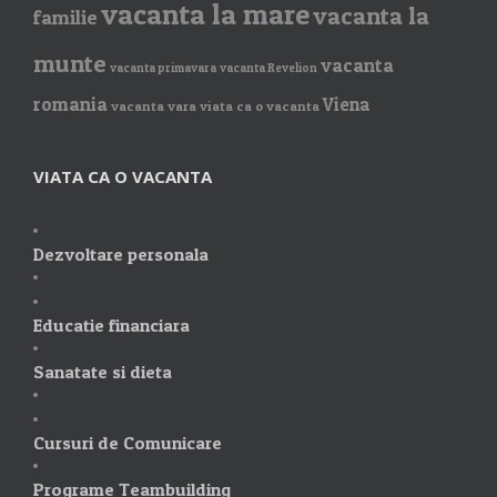
vacanta la mare
vacanta la
familie
munte
vacanta
vacanta primavara
vacanta Revelion
romania
Viena
vacanta vara
viata ca o vacanta
VIATA CA O VACANTA
Dezvoltare personala
Educatie financiara
Sanatate si dieta
Cursuri de Comunicare
Programe Teambuilding