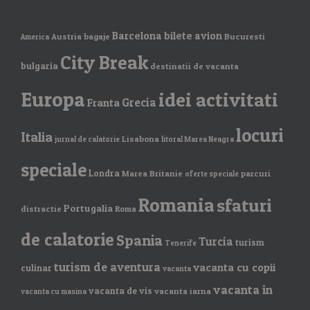
Barcelona
bilete avion
Austria
bagaje
Bucuresti
America
City Break
bulgaria
destinatii de vacanta
Europa
idei activitati
Grecia
Franta
locuri
Italia
Lisabona
jurnal de calatorie
litoral Marea Neagra
speciale
Londra
Marea Britanie
parcuri
oferte speciale
Romania
sfaturi
Portugalia
distractie
Roma
de calatorie
Spania
Turcia
turism
Tenerife
turism de aventura
vacanta cu copii
culinar
vacanta
vacanta in
vacanta de vis
vacanta iarna
vacanta cu masina