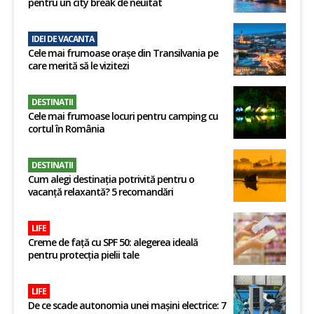
pentru un city break de neuitat
IDEI DE VACANTA
Cele mai frumoase orașe din Transilvania pe
care merită să le vizitezi
DESTINATII
Cele mai frumoase locuri pentru camping cu
cortul în România
DESTINATII
Cum alegi destinația potrivită pentru o
vacanță relaxantă? 5 recomandări
LIFE
Creme de față cu SPF 50: alegerea ideală
pentru protecția pielii tale
LIFE
De ce scade autonomia unei mașini electrice: 7