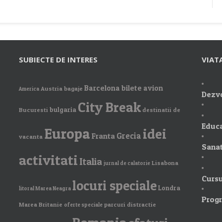
SUBIECTE DE INTERES
VIAT
Barcelona
bilete avion
Austria
bagaje
America
Dezvo
City Break
bulgaria
Bucuresti
destinatii de
Educa
Europa
idei
Grecia
Franta
vacanta
Sanat
activitati
Italia
Lisabona
jurnal de calatorie
Cursu
locuri speciale
Londra
litoral Marea Neagra
Prog
Marea Britanie
parcuri distractie
oferte speciale