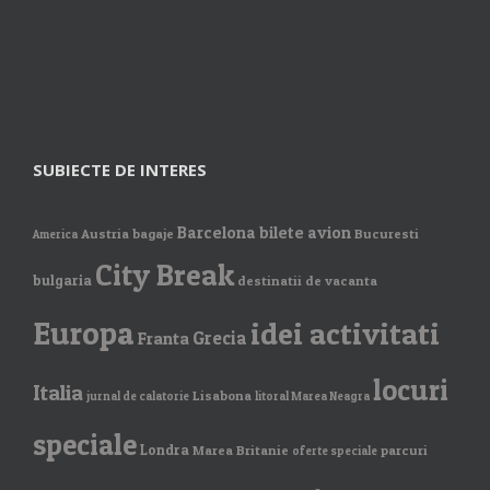
SUBIECTE DE INTERES
Barcelona
bilete avion
Austria
bagaje
Bucuresti
America
City Break
bulgaria
destinatii de vacanta
Europa
idei activitati
Grecia
Franta
locuri
Italia
Lisabona
jurnal de calatorie
litoral Marea Neagra
speciale
Londra
Marea Britanie
parcuri
oferte speciale