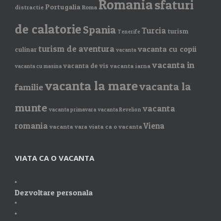
Romania
sfaturi
Portugalia
distractie
Roma
de calatorie
Spania
Turcia
turism
Tenerife
turism de aventura
vacanta cu copii
culinar
vacanta
vacanta in
vacanta de vis
vacanta iarna
vacanta cu masina
vacanta la mare
vacanta la
familie
munte
vacanta
vacanta primavara
vacanta Revelion
romania
Viena
vacanta vara
viata ca o vacanta
VIATA CA O VACANTA
Dezvoltare personala