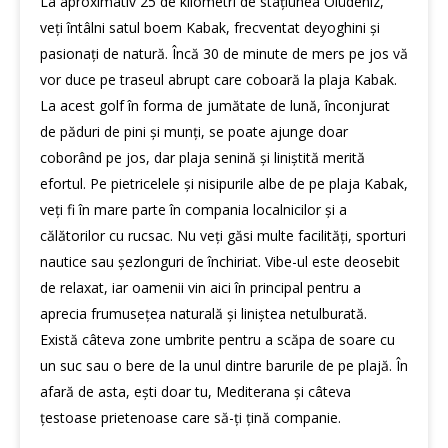
La aproximativ 25 de kilometri de stațiunea Ölüdeniz,
veți întâlni satul boem Kabak, frecventat deyoghini și
pasionați de natură. Încă 30 de minute de mers pe jos vă
vor duce pe traseul abrupt care coboară la plaja Kabak.
La acest golf în forma de jumătate de lună, înconjurat
de păduri de pini și munți, se poate ajunge doar
coborând pe jos, dar plaja senină și liniștită merită
efortul. Pe pietricelele și nisipurile albe de pe plaja Kabak,
veți fi în mare parte în compania localnicilor și a
călătorilor cu rucsac. Nu veți găsi multe facilități, sporturi
nautice sau șezlonguri de închiriat. Vibe-ul este deosebit
de relaxat, iar oamenii vin aici în principal pentru a
aprecia frumusețea naturală și liniștea netulburată.
Există câteva zone umbrite pentru a scăpa de soare cu
un suc sau o bere de la unul dintre barurile de pe plajă. În
afară de asta, ești doar tu, Mediterana și câteva
țestoase prietenoase care să-ți țină companie.