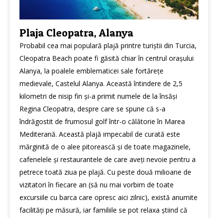
Plaja Cleopatra, Alanya
Probabil cea mai populară plajă printre turiștii din Turcia,
Cleopatra Beach poate fi găsită chiar în centrul orașului
Alanya, la poalele emblematicei sale fortărețe
medievale, Castelul Alanya. Această întindere de 2,5
kilometri de nisip fin și-a primit numele de la însăși
Regina Cleopatra, despre care se spune că s-a
îndrăgostit de frumosul golf într-o călătorie în Marea
Mediterană. Această plajă impecabil de curată este
mărginită de o alee pitorească și de toate magazinele,
cafenelele și restaurantele de care aveți nevoie pentru a
petrece toată ziua pe plajă. Cu peste două milioane de
vizitatori în fiecare an (să nu mai vorbim de toate
excursiile cu barca care opresc aici zilnic), există anumite
facilități pe măsură, iar familiile se pot relaxa știind că