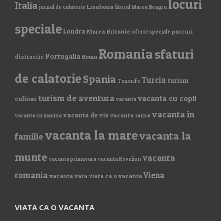
locuri
Italia
Lisabona
jurnal de calatorie
litoral Marea Neagra
speciale
Londra
Marea Britanie
parcuri
oferte speciale
Romania
sfaturi
Portugalia
distractie
Roma
de calatorie
Spania
Turcia
turism
Tenerife
turism de aventura
vacanta cu copii
culinar
vacanta
vacanta in
vacanta de vis
vacanta iarna
vacanta cu masina
vacanta la mare
vacanta la
familie
munte
vacanta
vacanta primavara
vacanta Revelion
romania
Viena
vacanta vara
viata ca o vacanta
VIATA CA O VACANTA