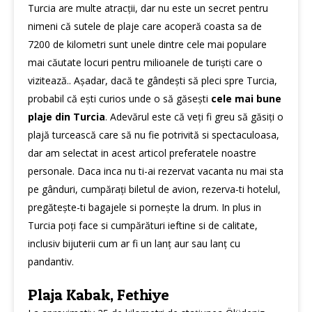
Turcia are multe atracții, dar nu este un secret pentru
nimeni că sutele de plaje care acoperă coasta sa de
7200 de kilometri sunt unele dintre cele mai populare
mai căutate locuri pentru milioanele de turiști care o
vizitează.. Așadar, dacă te gândești să pleci spre Turcia,
probabil că ești curios unde o să găsești
cele mai bune
plaje din Turcia
. Adevărul este că veți fi greu să găsiți o
plajă turcească care să nu fie potrivită si spectaculoasa,
dar am selectat in acest articol preferatele noastre
personale. Daca inca nu ti-ai rezervat vacanta nu mai sta
pe gânduri, cumpărați biletul de avion, rezerva-ti hotelul,
pregătește-ti bagajele si pornește la drum. In plus in
Turcia poți face si cumpărături ieftine si de calitate,
inclusiv bijuterii cum ar fi un
lanț aur
sau
lanț cu
pandantiv
.
Plaja Kabak, Fethiye