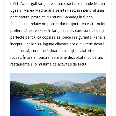
mării. Acest golf larg este situat exact acolo unde Marea
Egee și Marea Mediterană se întâlnesc, în interiorul unui
parc natural protejat, cu munții Babadag în fundal.
Plajele sunt relativ nisipoase, dar majoritatea vizitatorilor
prefera să se relaxeze în largul apelor, care sunt calde și
perfecte pentru ca copiii să se joace în siguranță. Până la
începutul anilor 80, laguna albastră era o bijuterie destul
de ascunsă, cunoscută doar de hipioți și calatorii cu
rucsac. În zilele noastre, este bine dezvoltata, cu baruri,
restaurante și o mulțime de activități de făcut.