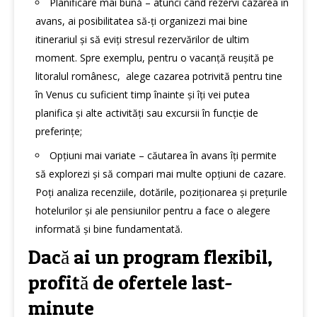
Planificare mai bună – atunci când rezervi cazarea în
avans, ai posibilitatea să-ți organizezi mai bine
itinerariul și să eviți stresul rezervărilor de ultim
moment. Spre exemplu, pentru o vacanță reușită pe
litoralul românesc,
alege cazarea potrivită pentru tine
în Venus
cu suficient timp înainte și îți vei putea
planifica și alte activități sau excursii în funcție de
preferințe;
Opțiuni mai variate – căutarea în avans îți permite
să explorezi și să compari mai multe opțiuni de cazare.
Poți analiza recenziile, dotările, poziționarea și prețurile
hotelurilor și ale pensiunilor pentru a face o alegere
informată și bine fundamentată.
Dacă ai un program flexibil,
profită de ofertele last-
minute