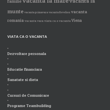
vacanta la mare
vacanta la
familie
munte
vacanta
vacanta primavara
vacanta Revelion
romania
Viena
vacanta vara
viata ca o vacanta
VIATA CA O VACANTA
Dezvoltare personala
Educatie financiara
Sanatate si dieta
Cursuri de Comunicare
Programe Teambuilding