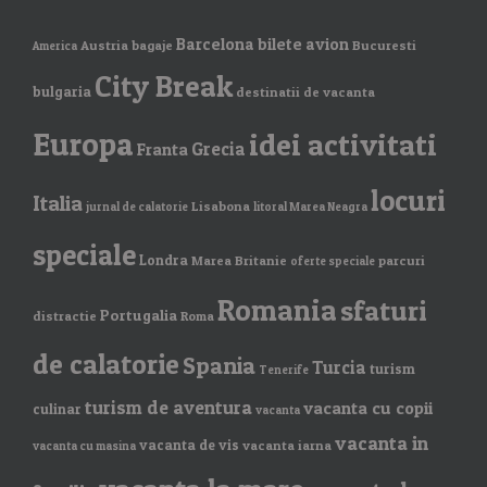
Barcelona
bilete avion
Austria
bagaje
Bucuresti
America
City Break
bulgaria
destinatii de vacanta
Europa
idei activitati
Grecia
Franta
locuri
Italia
Lisabona
jurnal de calatorie
litoral Marea Neagra
speciale
Londra
Marea Britanie
parcuri
oferte speciale
Romania
sfaturi
Portugalia
distractie
Roma
de calatorie
Spania
Turcia
turism
Tenerife
turism de aventura
vacanta cu copii
culinar
vacanta
vacanta in
vacanta de vis
vacanta iarna
vacanta cu masina