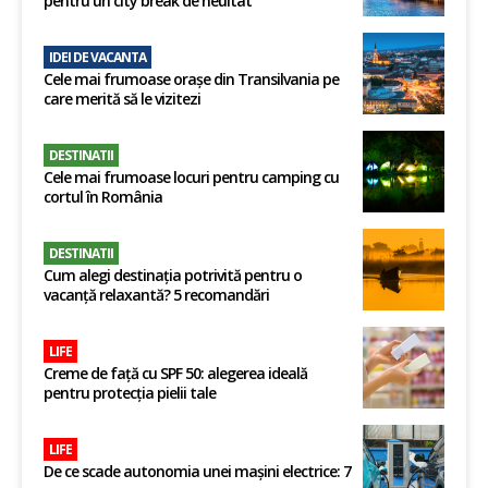
pentru un city break de neuitat
IDEI DE VACANTA
Cele mai frumoase orașe din Transilvania pe
care merită să le vizitezi
DESTINATII
Cele mai frumoase locuri pentru camping cu
cortul în România
DESTINATII
Cum alegi destinația potrivită pentru o
vacanță relaxantă? 5 recomandări
LIFE
Creme de față cu SPF 50: alegerea ideală
pentru protecția pielii tale
LIFE
De ce scade autonomia unei mașini electrice: 7