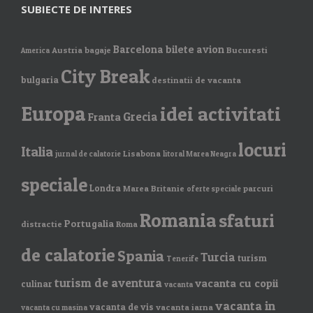
SUBIECTE DE INTERES
Barcelona
bilete avion
Austria
bagaje
Bucuresti
America
City Break
bulgaria
destinatii de vacanta
Europa
idei activitati
Grecia
Franta
locuri
Italia
Lisabona
jurnal de calatorie
litoral Marea Neagra
speciale
Londra
Marea Britanie
parcuri
oferte speciale
Romania
sfaturi
Portugalia
distractie
Roma
de calatorie
Spania
Turcia
turism
Tenerife
turism de aventura
vacanta cu copii
culinar
vacanta
vacanta in
vacanta de vis
vacanta iarna
vacanta cu masina