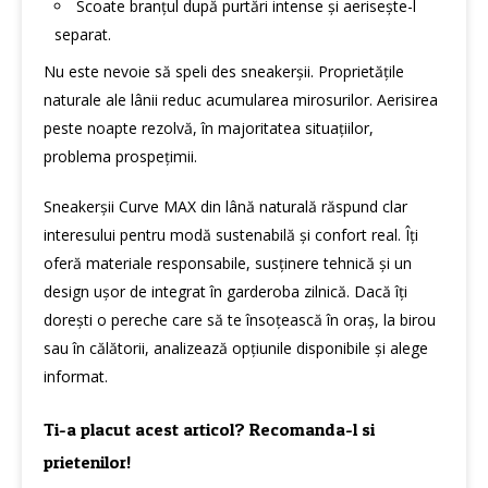
Scoate branțul după purtări intense și aerisește-l
separat.
Nu este nevoie să speli des sneakerșii. Proprietățile
naturale ale lânii reduc acumularea mirosurilor. Aerisirea
peste noapte rezolvă, în majoritatea situațiilor,
problema prospețimii.
Sneakerșii Curve MAX din lână naturală răspund clar
interesului pentru modă sustenabilă și confort real. Îți
oferă materiale responsabile, susținere tehnică și un
design ușor de integrat în garderoba zilnică. Dacă îți
dorești o pereche care să te însoțească în oraș, la birou
sau în călătorii, analizează opțiunile disponibile și alege
informat.
Ti-a placut acest articol? Recomanda-l si
prietenilor!