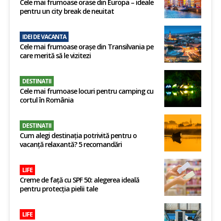
Cele mai frumoase orase din Europa – ideale
pentru un city break de neuitat
IDEI DE VACANTA
Cele mai frumoase orașe din Transilvania pe
care merită să le vizitezi
DESTINATII
Cele mai frumoase locuri pentru camping cu
cortul în România
DESTINATII
Cum alegi destinația potrivită pentru o
vacanță relaxantă? 5 recomandări
LIFE
Creme de față cu SPF 50: alegerea ideală
pentru protecția pielii tale
LIFE