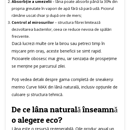
Absorbție a umezelii
– lâna poate absorbi până la 30% din
propria greutate în vapori de apă fără să pară udă. Piciorul
rămâne uscat chiar și după ore de mers;
Control al mirosurilor
– structura fibrei limitează
dezvoltarea bacteriilor, ceea ce reduce nevoia de spălări
frecvente.
Dacă lucrezi multe ore la birou sau petreci timp în
mișcare prin oraș, aceste beneficii se simt rapid.
Picioarele obosesc mai greu, iar senzația de prospețime
se menține pe parcursul zilei.
Poți vedea detalii despre gama completă de
sneakerși
merino Curve MAX din lână naturală
, inclusiv opțiunile de
culoare și structura tehnică.
De ce lâna naturală înseamnă
o alegere eco?
Lâna este o resursă regenerabilă. Oile produc anual un