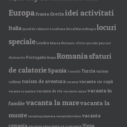
Europa
idei activitati
Grecia
Franta
locuri
Italia
Lisabona
jurnal de calatorie
litoral Marea Neagra
speciale
Londra
Marea Britanie
parcuri
oferte speciale
Romania
sfaturi
Portugalia
distractie
Roma
de calatorie
Spania
Turcia
turism
Tenerife
turism de aventura
vacanta cu copii
culinar
vacanta
vacanta in
vacanta de vis
vacanta iarna
vacanta cu masina
vacanta la mare
vacanta la
familie
munte
vacanta
vacanta primavara
vacanta Revelion
romania
Viena
vacanta vara
viata ca o vacanta