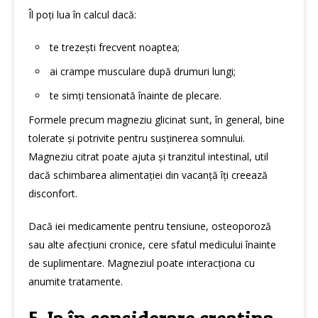
Îl poți lua în calcul dacă:
te trezești frecvent noaptea;
ai crampe musculare după drumuri lungi;
te simți tensionată înainte de plecare.
Formele precum magneziu glicinat sunt, în general, bine
tolerate și potrivite pentru susținerea somnului.
Magneziu citrat poate ajuta și tranzitul intestinal, util
dacă schimbarea alimentației din vacanță îți creează
disconfort.
Dacă iei medicamente pentru tensiune, osteoporoză
sau alte afecțiuni cronice, cere sfatul medicului înainte
de suplimentare. Magneziul poate interacționa cu
anumite tratamente.