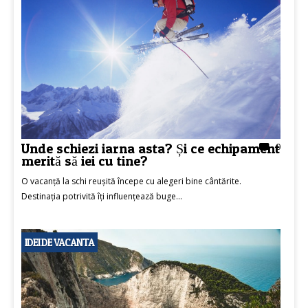
Unde schiezi iarna asta? Și ce echipament
0
merită să iei cu tine?
O vacanță la schi reușită începe cu alegeri bine cântărite.
Destinația potrivită îți influențează buge...
IDEI DE VACANTA