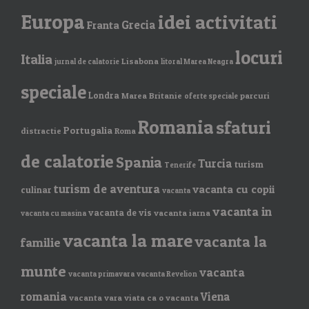
Europa
idei activitati
Grecia
Franta
locuri
Italia
Lisabona
jurnal de calatorie
litoral Marea Neagra
speciale
Londra
Marea Britanie
parcuri
oferte speciale
Romania
sfaturi
Portugalia
distractie
Roma
de calatorie
Spania
Turcia
turism
Tenerife
turism de aventura
vacanta cu copii
culinar
vacanta
vacanta in
vacanta de vis
vacanta iarna
vacanta cu masina
vacanta la mare
vacanta la
familie
munte
vacanta
vacanta primavara
vacanta Revelion
romania
Viena
vacanta vara
viata ca o vacanta