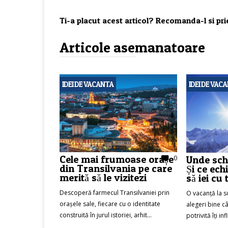
Ti-a placut acest articol? Recomanda-l si prie
Articole asemanatoare
IDEI DE VACANTA
IDEI DE VAC
Cele mai frumoase orașe
Unde sch
0
din Transilvania pe care
Și ce ec
merită să le vizitezi
să iei cu 
Descoperă farmecul Transilvaniei prin
O vacanță la s
orașele sale, fiecare cu o identitate
alegeri bine câ
construită în jurul istoriei, arhit...
potrivită îți i