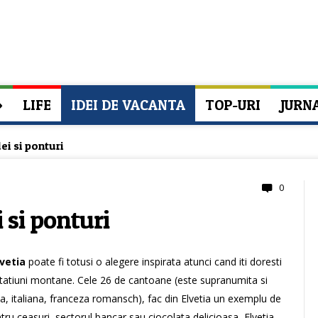
»
LIFE
IDEI DE VACANTA
TOP-URI
JURN
dei si ponturi
0
i si ponturi
lvetia
poate fi totusi o alegere inspirata atunci cand iti doresti
tatiuni montane. Cele 26 de cantoane (este supranumita si
a, italiana, franceza romansch), fac din Elvetia un exemplu de
tru ceasuri, sectorul bancar sau ciocolata delicioasa, Elvetia