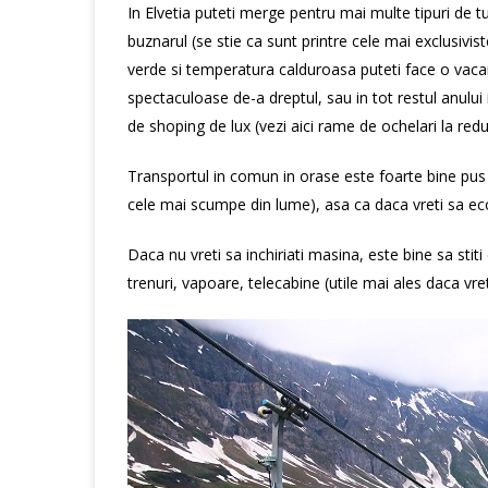
In Elvetia puteti merge pentru mai multe tipuri de tu
buznarul (se stie ca sunt printre cele mai exclusivis
verde si temperatura calduroasa puteti face o vacan
spectaculoase de-a dreptul, sau in tot restul anului 
de shoping de lux (vezi aici rame de ochelari la redu
Transportul in comun in orase este foarte bine pus la
cele mai scumpe din lume), asa ca daca vreti sa ec
Daca nu vreti sa inchiriati masina, este bine sa stiti
trenuri, vapoare, telecabine (utile mai ales daca vreti