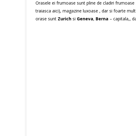
Orasele ei frumoase sunt pline de cladiri frumoase si 
traiasca aici), magazine luxoase , dar si foarte mul
orase sunt
Zurich
si
Geneva
,
Berna
– capitala,, d