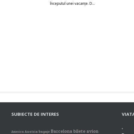
începutul unei vacanțe. D...
SUBIECTE DE INTERES
VIAT
Barcelona
bilete avion
Austria
bagaje
America