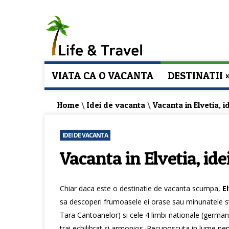
VIATA CA O VACANTA
DESTINATII
Home
\
Idei de vacanta
\
Vacanta in Elvetia, i
IDEI DE VACANTA
Vacanta in Elvetia, ide
Chiar daca este o destinatie de vacanta scumpa,
E
sa descoperi frumoasele ei orase sau minunatele s
Tara Cantoanelor) si cele 4 limbi nationale (german
trai echilibrat si armonios. Recunoscuta in lume pen