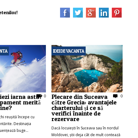
tenilor!
ANTA
IDEI DE VACANTA
iezi iarna asta?
Plecare din Suceava
0
0
hipament merită
către Grecia: avantajele
tine?
charterului și ce să
verifici înainte de
chi reușită începe cu
rezervare
ntărite. Destinația
Dacă locuiești în Suceava sau în nordul
nfluențează buge...
Moldovei, știi deja cât de mult contează