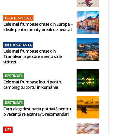
OFERTE SPECIALE
Cele mai frumoase orase din Europa –
ideale pentru un city break de neuitat
IDEI DE VACANTA
Cele mai frumoase orașe din
Transilvania pe care merită să le
vizitezi
DESTINATII
Cele mai frumoase locuri pentru
camping cu cortul în România
DESTINATII
Cum alegi destinația potrivită pentru
o vacanță relaxantă? 5 recomandări
LIFE