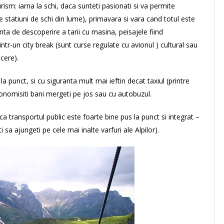
rism: iarna la schi, daca sunteti pasionati si va permite
te statiuni de schi din lume), primavara si vara cand totul este
ta de descoperire a tarii cu masina, peisajele fiind
intr-un city break (sunt curse regulate cu avionul ) cultural sau
cere).
 punct, si cu siguranta mult mai ieftin decat taxiul (printre
onomisiti bani mergeti pe jos sau cu autobuzul.
 ca transportul public este foarte bine pus la punct si integrat –
 sa ajungeti pe cele mai inalte varfuri ale Alpilor).