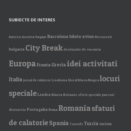
SUBIECTE DE INTERES
Barcelona
bilete avion
Austria
bagaje
Bucuresti
America
City Break
bulgaria
destinatii de vacanta
Europa
idei activitati
Grecia
Franta
locuri
Italia
Lisabona
jurnal de calatorie
litoral Marea Neagra
speciale
Londra
Marea Britanie
parcuri
oferte speciale
Romania
sfaturi
Portugalia
distractie
Roma
de calatorie
Spania
Turcia
turism
Tenerife