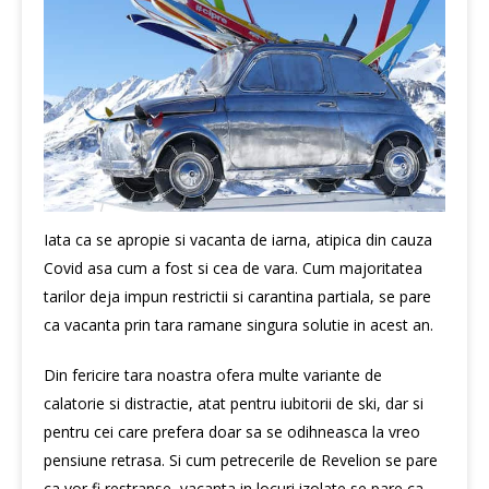
Iata ca se apropie si vacanta de iarna, atipica din cauza
Covid asa cum a fost si cea de vara. Cum majoritatea
tarilor deja impun restrictii si carantina partiala, se pare
ca vacanta prin tara ramane singura solutie in acest an.
Din fericire tara noastra ofera multe variante de
calatorie si distractie, atat pentru iubitorii de ski, dar si
pentru cei care prefera doar sa se odihneasca la vreo
pensiune retrasa. Si cum petrecerile de Revelion se pare
ca vor fi restranse, vacanta in locuri izolate se pare ca