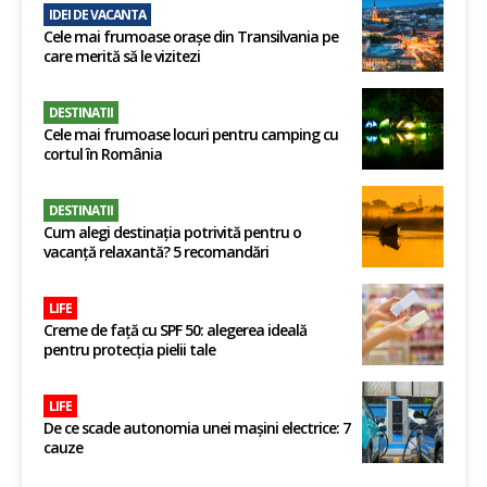
IDEI DE VACANTA
Cele mai frumoase orașe din Transilvania pe
care merită să le vizitezi
DESTINATII
Cele mai frumoase locuri pentru camping cu
cortul în România
DESTINATII
Cum alegi destinația potrivită pentru o
vacanță relaxantă? 5 recomandări
LIFE
Creme de față cu SPF 50: alegerea ideală
pentru protecția pielii tale
LIFE
De ce scade autonomia unei mașini electrice: 7
cauze