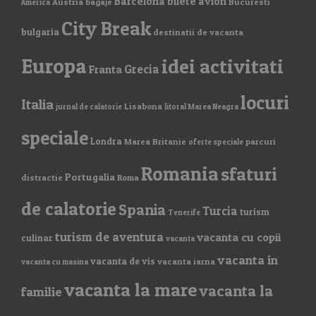
Barcelona
bilete avion
Austria
bagaje
Bucuresti
America
City Break
bulgaria
destinatii de vacanta
Europa
idei activitati
Grecia
Franta
locuri
Italia
Lisabona
jurnal de calatorie
litoral Marea Neagra
speciale
Londra
Marea Britanie
parcuri
oferte speciale
Romania
sfaturi
Portugalia
distractie
Roma
de calatorie
Spania
Turcia
turism
Tenerife
turism de aventura
vacanta cu copii
culinar
vacanta
vacanta in
vacanta de vis
vacanta iarna
vacanta cu masina
vacanta la mare
vacanta la
familie