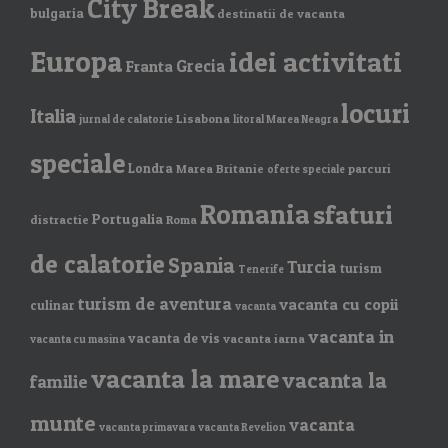
City Break
bulgaria
destinatii de vacanta
Europa
idei activitati
Grecia
Franta
locuri
Italia
Lisabona
jurnal de calatorie
litoral Marea Neagra
speciale
Londra
Marea Britanie
parcuri
oferte speciale
Romania
sfaturi
Portugalia
distractie
Roma
de calatorie
Spania
Turcia
turism
Tenerife
turism de aventura
vacanta cu copii
culinar
vacanta
vacanta in
vacanta de vis
vacanta iarna
vacanta cu masina
vacanta la mare
vacanta la
familie
munte
vacanta
vacanta primavara
vacanta Revelion