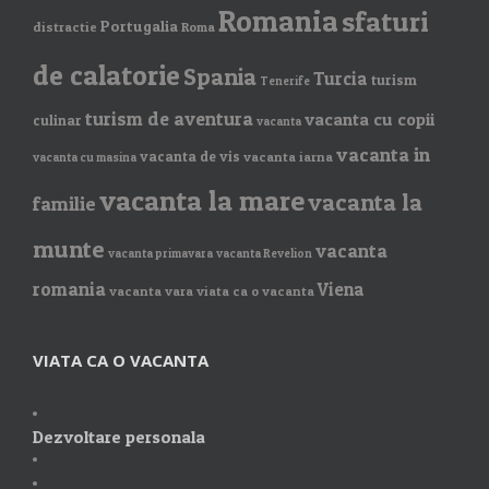
Romania
sfaturi
Portugalia
distractie
Roma
de calatorie
Spania
Turcia
turism
Tenerife
turism de aventura
vacanta cu copii
culinar
vacanta
vacanta in
vacanta de vis
vacanta iarna
vacanta cu masina
vacanta la mare
vacanta la
familie
munte
vacanta
vacanta primavara
vacanta Revelion
romania
Viena
vacanta vara
viata ca o vacanta
VIATA CA O VACANTA
Dezvoltare personala