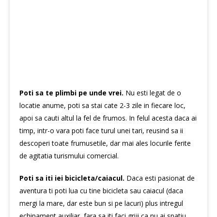
Poti sa te plimbi pe unde vrei.
Nu esti legat de o
locatie anume, poti sa stai cate 2-3 zile in fiecare loc,
apoi sa cauti altul la fel de frumos. In felul acesta daca ai
timp, intr-o vara poti face turul unei tari, reusind sa ii
descoperi toate frumusetile, dar mai ales locurile ferite
de agitatia turismului comercial.
Poti sa iti iei bicicleta/caiacul.
Daca esti pasionat de
aventura ti poti lua cu tine bicicleta sau caiacul (daca
mergi la mare, dar este bun si pe lacuri) plus intregul
echipament auxiliar, fara sa iti faci griji ca nu ai spatiu