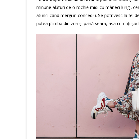
minune alături de o rochie midi cu mâneci lungi, cea 
atunci când mergi în concediu. Se potrivesc la fel d
putea plimba din zori și până seara, așa cum îți șade