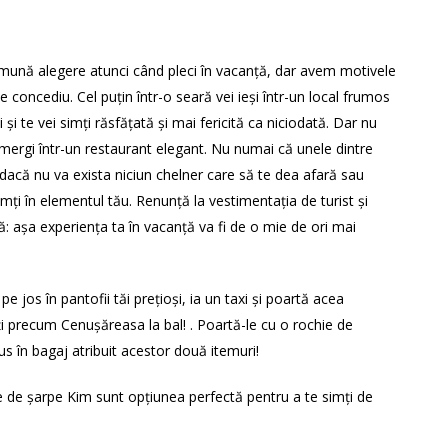
mună alegere atunci când pleci în vacanță, dar avem motivele
e concediu. Cel puțin într-o seară vei ieși într-un local frumos
ui și te vei simți răsfățată și mai fericită ca niciodată. Dar nu
 mergi într-un restaurant elegant. Nu numai că unele dintre
i dacă nu va exista niciun chelner care să te dea afară sau
mți în elementul tău. Renunță la vestimentația de turist și
: așa experiența ta în vacanță va fi de o mie de ori mai
e jos în pantofii tăi prețioși, ia un taxi și poartă acea
i precum Cenușăreasa la bal! . Poartă-le cu o rochie de
us în bagaj atribuit acestor două itemuri!
le de șarpe Kim sunt opțiunea perfectă pentru a te simți de