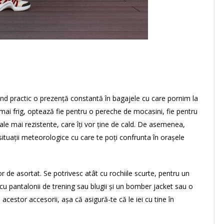
fiind practic o prezență constantă în bagajele cu care pornim la
 mai frig, optează fie pentru o pereche de mocasini, fie pentru
le mai rezistente, care îți vor ține de cald. De asemenea,
ituații meteorologice cu care te poți confrunta în orașele
 de asortat. Se potrivesc atât cu rochiile scurte, pentru un
cu pantalonii de trening sau blugii și un bomber jacket sau o
cestor accesorii, așa că asigură-te că le iei cu tine în