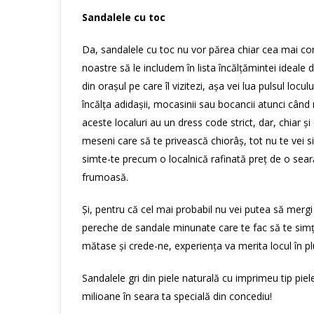
Sandalele cu toc
Da, sandalele cu toc nu vor părea chiar cea mai co
noastre să le includem în lista încălțămintei ideale d
din orașul pe care îl vizitezi, așa vei lua pulsul locul
încălța adidașii, mocasinii sau bocancii atunci când
aceste localuri au un dress code strict, dar, chiar ș
meseni care să te privească chiorâș, tot nu te vei si
simte-te precum o localnică rafinată preț de o seară
frumoasă.
Și, pentru că cel mai probabil nu vei putea să mergi p
pereche de sandale minunate care te fac să te simț
mătase și crede-ne, experiența va merita locul în pl
Sandalele gri din piele naturală cu imprimeu tip pie
milioane în seara ta specială din concediu!