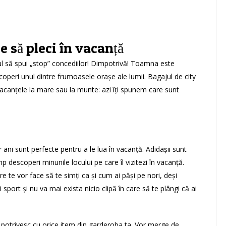
e să pleci în vacanță
 să spui „stop” concediilor! Dimpotrivă! Toamna este
coperi unul dintre frumoasele orașe ale lumii. Bagajul de city
vacanțele la mare sau la munte: azi îți spunem care sunt
 ani sunt perfecte pentru a le lua în vacanță. Adidașii sunt
p descoperi minunile locului pe care îl vizitezi în vacanță.
 te vor face să te simți ca și cum ai păși pe nori, deși
i sport și nu va mai exista nicio clipă în care să te plângi că ai
se potrivesc cu orice item din garderoba ta. Vor merge de