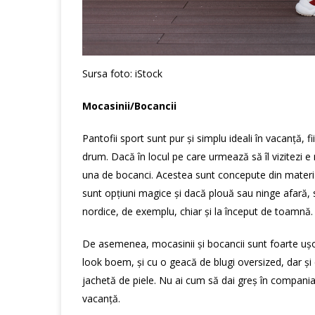
Sursa foto: iStock
Mocasinii/Bocancii
Pantofii sport sunt pur și simplu ideali în vacanță, 
drum. Dacă în locul pe care urmează să îl vizitezi e
una de bocanci. Acestea sunt concepute din materia
sunt opțiuni magice și dacă plouă sau ninge afară, s
nordice, de exemplu, chiar și la început de toamnă.
De asemenea, mocasinii și bocancii sunt foarte ușor
look boem, și cu o geacă de blugi oversized, dar și 
jachetă de piele. Nu ai cum să dai greș în compania a
vacanță.