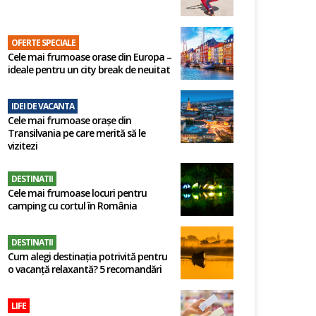
OFERTE SPECIALE
Cele mai frumoase orase din Europa –
ideale pentru un city break de neuitat
IDEI DE VACANTA
Cele mai frumoase orașe din
Transilvania pe care merită să le
vizitezi
DESTINATII
Cele mai frumoase locuri pentru
camping cu cortul în România
DESTINATII
Cum alegi destinația potrivită pentru
o vacanță relaxantă? 5 recomandări
LIFE