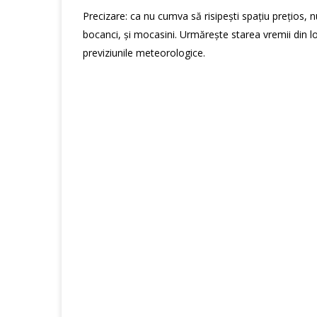
Precizare: ca nu cumva să risipești spațiu prețios, n
bocanci, și mocasini. Urmărește starea vremii din loc
previziunile meteorologice.