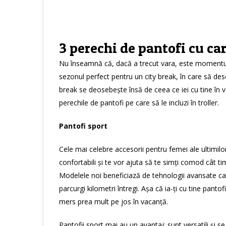
3 perechi de pantofi cu car
Nu înseamnă că, dacă a trecut vara, este momentul
sezonul perfect pentru un city break, în care să des
break se deosebește însă de ceea ce iei cu tine în 
perechile de pantofi pe care să le incluzi în troller.
Pantofi sport
Cele mai celebre accesorii pentru femei ale ultimilor
confortabili și te vor ajuta să te simți comod cât tim
Modelele noi beneficiază de tehnologii avansate care
parcurgi kilometri întregi. Așa că ia-ți cu tine pantofi
mers prea mult pe jos în vacanță.
Pantofii sport mai au un avantaj: sunt versatili și 