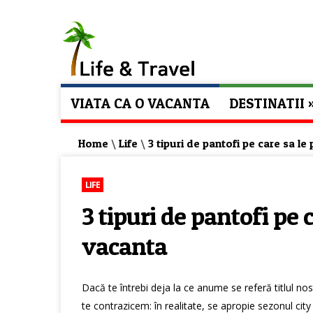
VIATA CA O VACANTA
DESTINATII
Home
\
Life
\
3 tipuri de pantofi pe care sa le
LIFE
3 tipuri de pantofi pe 
vacanta
Dacă te întrebi deja la ce anume se referă titlul nos
te contrazicem: în realitate, se apropie sezonul ci