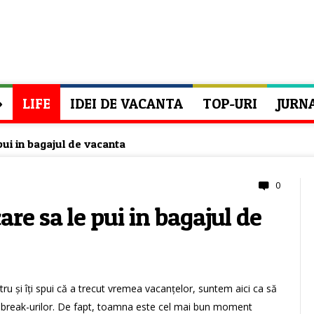
»
LIFE
IDEI DE VACANTA
TOP-URI
JURN
 pui in bagajul de vacanta
0
care sa le pui in bagajul de
tru și îți spui că a trecut vremea vacanțelor, suntem aici ca să
ty break-urilor. De fapt, toamna este cel mai bun moment