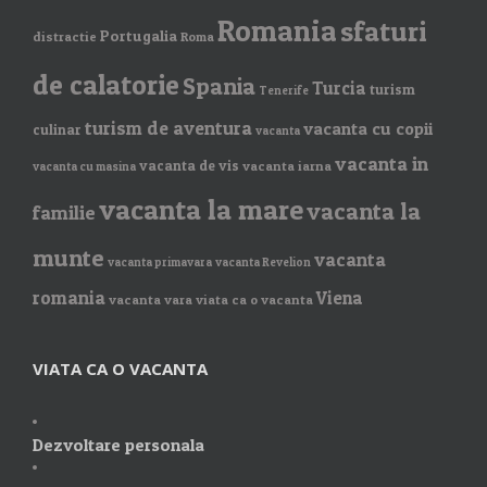
Romania
sfaturi
Portugalia
distractie
Roma
de calatorie
Spania
Turcia
turism
Tenerife
turism de aventura
vacanta cu copii
culinar
vacanta
vacanta in
vacanta de vis
vacanta iarna
vacanta cu masina
vacanta la mare
vacanta la
familie
munte
vacanta
vacanta primavara
vacanta Revelion
romania
Viena
vacanta vara
viata ca o vacanta
VIATA CA O VACANTA
Dezvoltare personala