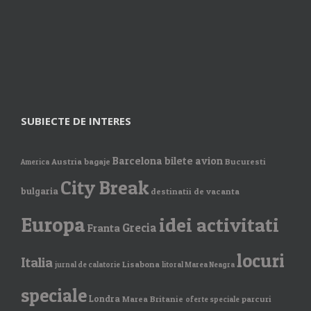
SUBIECTE DE INTERES
Barcelona
bilete avion
Austria
bagaje
Bucuresti
America
City Break
bulgaria
destinatii de vacanta
Europa
idei activitati
Grecia
Franta
locuri
Italia
Lisabona
jurnal de calatorie
litoral Marea Neagra
speciale
Londra
Marea Britanie
parcuri
oferte speciale