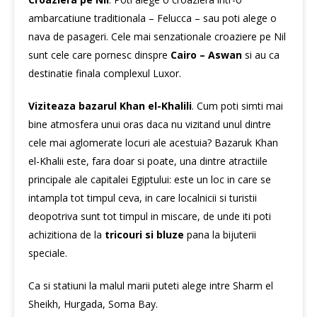
ambarcatiune traditionala – Felucca – sau poti alege o
nava de pasageri. Cele mai senzationale croaziere pe Nil
sunt cele care pornesc dinspre
Cairo – Aswan
si au ca
destinatie finala complexul Luxor.
Viziteaza bazarul Khan el-Khalili
. Cum poti simti mai
bine atmosfera unui oras daca nu vizitand unul dintre
cele mai aglomerate locuri ale acestuia? Bazaruk Khan
el-Khalii este, fara doar si poate, una dintre atractiile
principale ale capitalei Egiptului: este un loc in care se
intampla tot timpul ceva, in care localnicii si turistii
deopotriva sunt tot timpul in miscare, de unde iti poti
achizitiona de la
tricouri si bluze
pana la bijuterii
speciale.
Ca si statiuni la malul marii puteti alege intre Sharm el
Sheikh, Hurgada, Soma Bay.