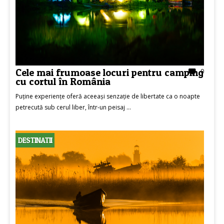
Cele mai frumoase locuri pentru camping
0
cu cortul în România
Puține experiențe oferă aceeași senzație de libertate ca o noapte
petrecută sub cerul liber, într-un peisaj ...
DESTINATII