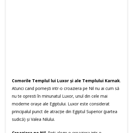
Comorile Templul lui Luxor și ale Templului Karnak
.
Atunci cand pornești intr-o croaziera pe Nil nu ai cum să
nu te opresti în minunatul Luxor, unul din cele mai
moderne orașe ale Egiptului. Luxor este considerat
principalul punct de atracție din Egiptul Superior (partea
sudică) și Valea Nilului.
Croaziera pe Nil
. Poti alege o croaziera intr-o