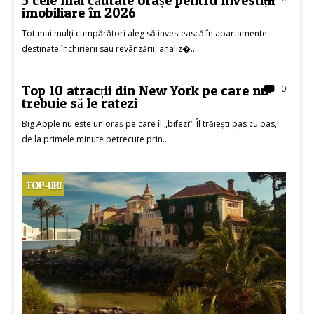
imobiliare în 2026
Tot mai mulți cumpărători aleg să investească în apartamente
destinate închirierii sau revânzării, analiz�...
Top 10 atracții din New York pe care nu
0
TOP-URI
trebuie să le ratezi
Big Apple nu este un oraș pe care îl „bifezi”. Îl trăiești pas cu pas,
de la primele minute petrecute prin...
TOP-URI