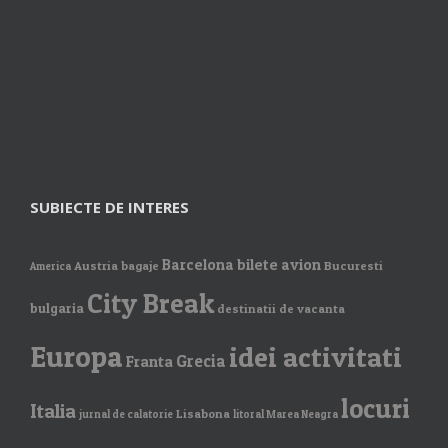
SUBIECTE DE INTERES
Barcelona
bilete avion
Austria
bagaje
Bucuresti
America
City Break
bulgaria
destinatii de vacanta
Europa
idei activitati
Grecia
Franta
locuri
Italia
Lisabona
jurnal de calatorie
litoral Marea Neagra