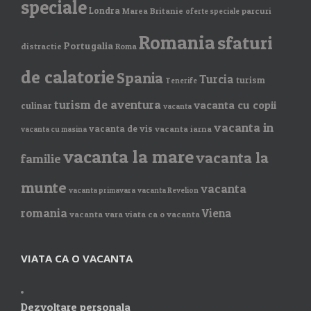
speciale
Londra
Marea Britanie
parcuri
oferte speciale
Romania
sfaturi
Portugalia
distractie
Roma
de calatorie
Spania
Turcia
turism
Tenerife
turism de aventura
vacanta cu copii
culinar
vacanta
vacanta in
vacanta de vis
vacanta iarna
vacanta cu masina
vacanta la mare
vacanta la
familie
munte
vacanta
vacanta primavara
vacanta Revelion
romania
Viena
vacanta vara
viata ca o vacanta
VIATA CA O VACANTA
Dezvoltare personala