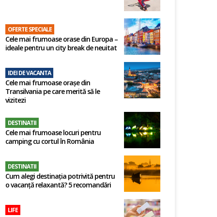
OFERTE SPECIALE
Cele mai frumoase orase din Europa –
ideale pentru un city break de neuitat
IDEI DE VACANTA
Cele mai frumoase orașe din
Transilvania pe care merită să le
vizitezi
DESTINATII
Cele mai frumoase locuri pentru
camping cu cortul în România
DESTINATII
Cum alegi destinația potrivită pentru
o vacanță relaxantă? 5 recomandări
LIFE