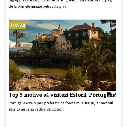
Big Apple nu este un oraș pe care îl „bifezi”. Îl trăiești pas cu pas,
de la primele minute petrecute prin...
TOP-URI
Top 3 motive să vizitezi Estoril, Portugalia
0
Portugalia este o țară preferată de foarte mulți turiști, iar motivul
este că au ce să vadă și să vizitez...