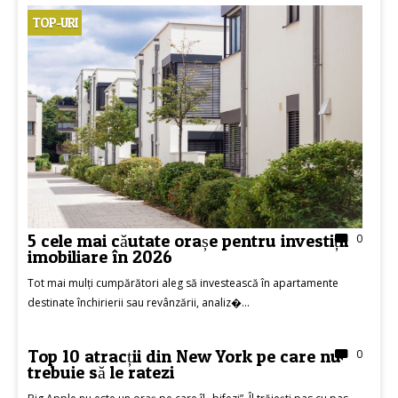
TOP-URI
5 cele mai căutate orașe pentru investiții
0
imobiliare în 2026
Tot mai mulți cumpărători aleg să investească în apartamente
destinate închirierii sau revânzării, analiz�...
Top 10 atracții din New York pe care nu
0
TOP-URI
trebuie să le ratezi