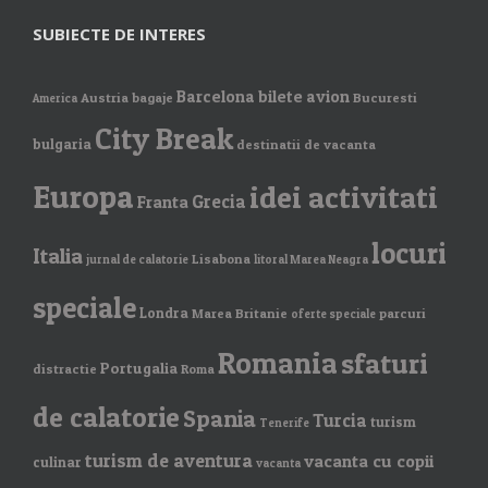
SUBIECTE DE INTERES
Barcelona
bilete avion
Austria
bagaje
Bucuresti
America
City Break
bulgaria
destinatii de vacanta
Europa
idei activitati
Grecia
Franta
locuri
Italia
Lisabona
jurnal de calatorie
litoral Marea Neagra
speciale
Londra
Marea Britanie
parcuri
oferte speciale
Romania
sfaturi
Portugalia
distractie
Roma
de calatorie
Spania
Turcia
turism
Tenerife
turism de aventura
vacanta cu copii
culinar
vacanta