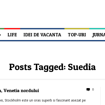
»
LIFE
IDEI DE VACANTA
TOP-URI
JURN
Posts Tagged:
Suedia
0
, Venetia nordului
iei, Stockholm este un oras superb si fascinant asezat pe