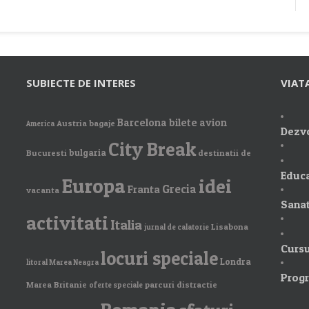
SUBIECTE DE INTERES
VIAT
Barcelona
bilete avion
Austria
bagaje
America
Dezvo
City Break
bulgaria
Bucuresti
destinatii de
Educa
Europa
idei
Grecia
Franta
vacanta
Sanat
activitati
Italia
Lisabona
jurnal de calatorie
Cursu
locuri speciale
Londra
litoral Marea Neagra
Prog
Marea Britanie
parcuri distractie
oferte speciale