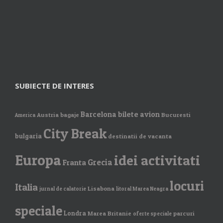
SUBIECTE DE INTERES
Barcelona
bilete avion
Austria
bagaje
Bucuresti
America
City Break
bulgaria
destinatii de vacanta
Europa
idei activitati
Grecia
Franta
locuri
Italia
Lisabona
jurnal de calatorie
litoral Marea Neagra
speciale
Londra
Marea Britanie
parcuri
oferte speciale