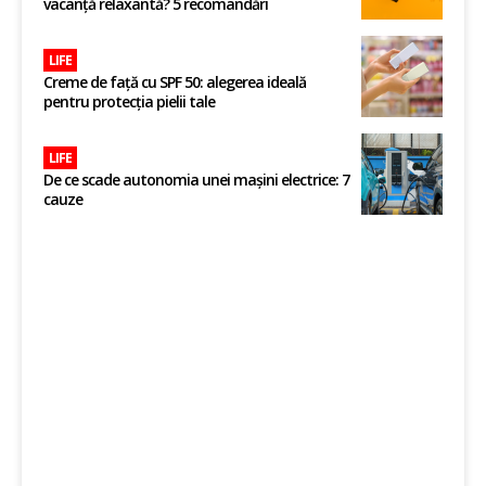
vacanță relaxantă? 5 recomandări
LIFE
Creme de față cu SPF 50: alegerea ideală
pentru protecția pielii tale
LIFE
De ce scade autonomia unei mașini electrice: 7
cauze