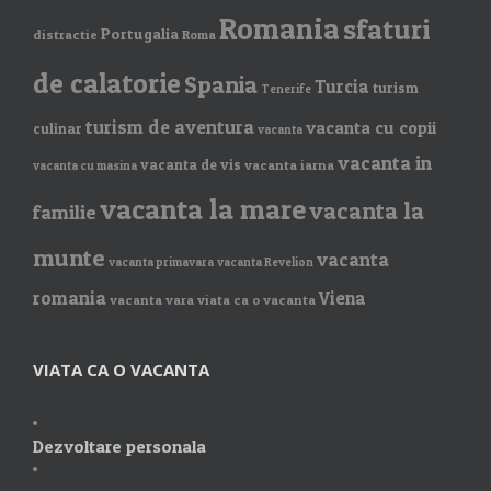
Romania
sfaturi
Portugalia
distractie
Roma
de calatorie
Spania
Turcia
turism
Tenerife
turism de aventura
vacanta cu copii
culinar
vacanta
vacanta in
vacanta de vis
vacanta iarna
vacanta cu masina
vacanta la mare
vacanta la
familie
munte
vacanta
vacanta primavara
vacanta Revelion
romania
Viena
vacanta vara
viata ca o vacanta
VIATA CA O VACANTA
Dezvoltare personala