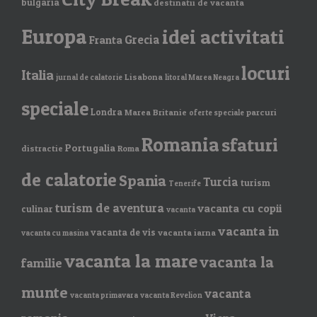
bulgaria
destinatii de vacanta
Europa
idei activitati
Grecia
Franta
locuri
Italia
Lisabona
jurnal de calatorie
litoral Marea Neagra
speciale
Londra
Marea Britanie
parcuri
oferte speciale
Romania
sfaturi
Portugalia
distractie
Roma
de calatorie
Spania
Turcia
turism
Tenerife
turism de aventura
vacanta cu copii
culinar
vacanta
vacanta in
vacanta de vis
vacanta iarna
vacanta cu masina
vacanta la mare
vacanta la
familie
munte
vacanta
vacanta primavara
vacanta Revelion