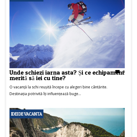
Unde schiezi iarna asta? Și ce echipament
0
merită să iei cu tine?
O vacanță la schi reușită începe cu alegeri bine cântărite.
Destinația potrivită îți influențează buge...
IDEI DE VACANTA