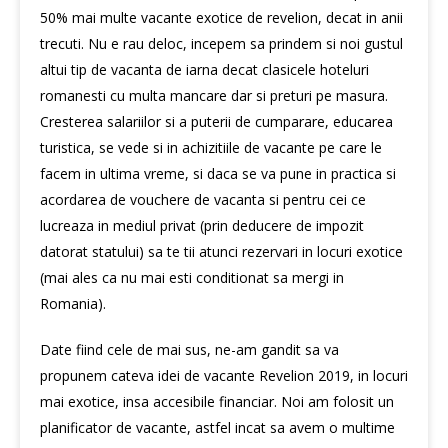
50% mai multe vacante exotice de revelion, decat in anii
trecuti. Nu e rau deloc, incepem sa prindem si noi gustul
altui tip de vacanta de iarna decat clasicele hoteluri
romanesti cu multa mancare dar si preturi pe masura.
Cresterea salariilor si a puterii de cumparare, educarea
turistica, se vede si in achizitiile de vacante pe care le
facem in ultima vreme, si daca se va pune in practica si
acordarea de vouchere de vacanta si pentru cei ce
lucreaza in mediul privat (prin deducere de impozit
datorat statului) sa te tii atunci rezervari in locuri exotice
(mai ales ca nu mai esti conditionat sa mergi in
Romania).
Date fiind cele de mai sus, ne-am gandit sa va
propunem cateva idei de vacante Revelion 2019, in locuri
mai exotice, insa accesibile financiar. Noi am folosit un
planificator de vacante, astfel incat sa avem o multime