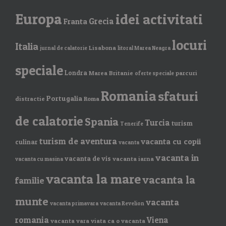
Europa
idei activitati
Grecia
Franta
locuri
Italia
Lisabona
jurnal de calatorie
litoral Marea Neagra
speciale
Londra
Marea Britanie
parcuri
oferte speciale
Romania
sfaturi
Portugalia
distractie
Roma
de calatorie
Spania
Turcia
turism
Tenerife
turism de aventura
vacanta cu copii
culinar
vacanta
vacanta in
vacanta de vis
vacanta iarna
vacanta cu masina
vacanta la mare
vacanta la
familie
munte
vacanta
vacanta primavara
vacanta Revelion
romania
Viena
vacanta vara
viata ca o vacanta