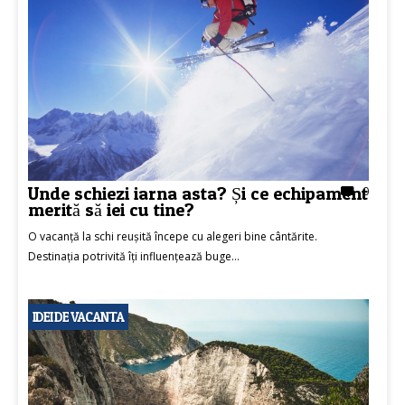
Unde schiezi iarna asta? Și ce echipament
0
merită să iei cu tine?
O vacanță la schi reușită începe cu alegeri bine cântărite.
Destinația potrivită îți influențează buge...
IDEI DE VACANTA