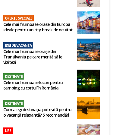
OFERTE SPECIALE
Cele mai frumoase orase din Europa –
ideale pentru un city break de neuitat
IDEI DE VACANTA
Cele mai frumoase orașe din
Transilvania pe care merită să le
vizitezi
DESTINATII
Cele mai frumoase locuri pentru
camping cu cortul în România
DESTINATII
Cum alegi destinația potrivită pentru
o vacanță relaxantă? 5 recomandări
LIFE