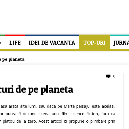
»
LIFE
IDEI DE VACANTA
TOP-URI
JURN
e pe planeta
0
curi de pe planeta
 asa arata alte lumi, sau daca pe Marte peisajul este acelasi.
ar putea fi oricand scena unui film science fiction, fara ca
 platou de la zero. Acest articol iti propune o plimbare prin