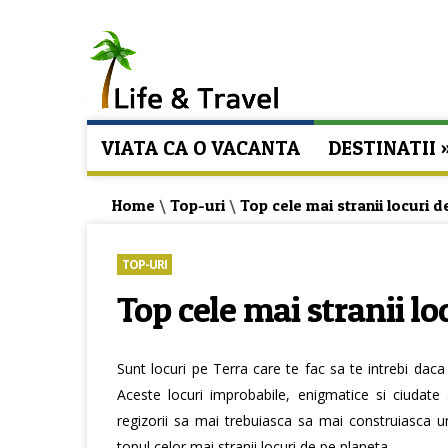
VIATA CA O VACANTA
DESTINATII
Home
\
Top-uri
\
Top cele mai stranii locuri d
TOP-URI
Top cele mai stranii lo
Sunt locuri pe Terra care te fac sa te intrebi daca
Aceste locuri improbabile, enigmatice si ciudate 
regizorii sa mai trebuiasca sa mai construiasca un
topul celor mai stranii locuri de pe planeta.