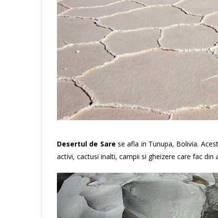
Desertul de Sare
se afla in Tunupa, Bolivia. Aces
activi, cactusi inalti, campii si gheizere care fac din 