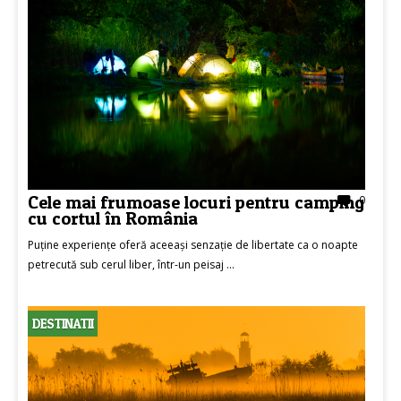
Cele mai frumoase locuri pentru camping
0
cu cortul în România
Puține experiențe oferă aceeași senzație de libertate ca o noapte
petrecută sub cerul liber, într-un peisaj ...
DESTINATII