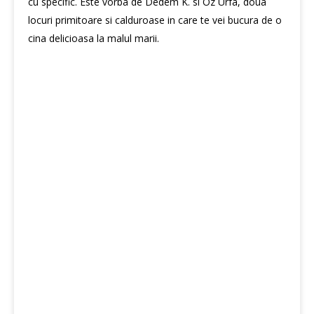
cu specific. Este vorba de Dedem K. si Oz Urfa, doua
locuri primitoare si calduroase in care te vei bucura de o
cina delicioasa la malul marii.