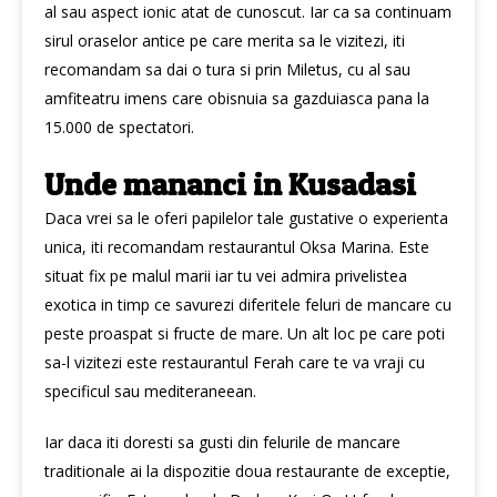
al sau aspect ionic atat de cunoscut. Iar ca sa continuam
sirul oraselor antice pe care merita sa le vizitezi, iti
recomandam sa dai o tura si prin Miletus, cu al sau
amfiteatru imens care obisnuia sa gazduiasca pana la
15.000 de spectatori.
Unde mananci in Kusadasi
Daca vrei sa le oferi papilelor tale gustative o experienta
unica, iti recomandam restaurantul Oksa Marina. Este
situat fix pe malul marii iar tu vei admira privelistea
exotica in timp ce savurezi diferitele feluri de mancare cu
peste proaspat si fructe de mare. Un alt loc pe care poti
sa-l vizitezi este restaurantul Ferah care te va vraji cu
specificul sau mediteraneean.
Iar daca iti doresti sa gusti din felurile de mancare
traditionale ai la dispozitie doua restaurante de exceptie,