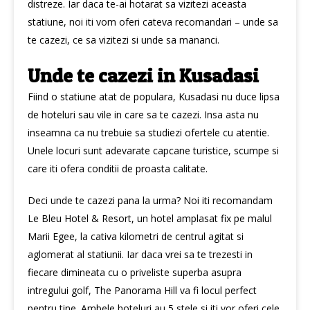
distreze. Iar daca te-ai hotarat sa vizitezi aceasta
statiune, noi iti vom oferi cateva recomandari – unde sa
te cazezi, ce sa vizitezi si unde sa mananci.
Unde te cazezi in Kusadasi
Fiind o statiune atat de populara, Kusadasi nu duce lipsa
de hoteluri sau vile in care sa te cazezi. Insa asta nu
inseamna ca nu trebuie sa studiezi ofertele cu atentie.
Unele locuri sunt adevarate capcane turistice, scumpe si
care iti ofera conditii de proasta calitate.
Deci unde te cazezi pana la urma? Noi iti recomandam
Le Bleu Hotel & Resort, un hotel amplasat fix pe malul
Marii Egee, la cativa kilometri de centrul agitat si
aglomerat al statiunii. Iar daca vrei sa te trezesti in
fiecare dimineata cu o priveliste superba asupra
intregului golf, The Panorama Hill va fi locul perfect
pentru tine. Ambele hoteluri au 5 stele si iti vor oferi cele