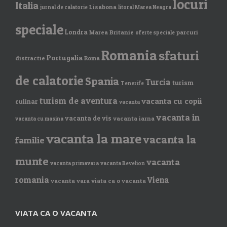
locuri
Italia
Lisabona
jurnal de calatorie
litoral Marea Neagra
speciale
Londra
Marea Britanie
parcuri
oferte speciale
Romania
sfaturi
Portugalia
distractie
Roma
de calatorie
Spania
Turcia
turism
Tenerife
turism de aventura
vacanta cu copii
culinar
vacanta
vacanta in
vacanta de vis
vacanta iarna
vacanta cu masina
vacanta la mare
vacanta la
familie
munte
vacanta
vacanta primavara
vacanta Revelion
romania
Viena
vacanta vara
viata ca o vacanta
VIATA CA O VACANTA