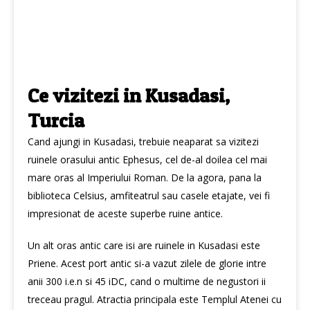
Ce vizitezi in Kusadasi,
Turcia
Cand ajungi in Kusadasi, trebuie neaparat sa vizitezi
ruinele orasului antic Ephesus, cel de-al doilea cel mai
mare oras al Imperiului Roman. De la agora, pana la
biblioteca Celsius, amfiteatrul sau casele etajate, vei fi
impresionat de aceste superbe ruine antice.
Un alt oras antic care isi are ruinele in Kusadasi este
Priene. Acest port antic si-a vazut zilele de glorie intre
anii 300 i.e.n si 45 iDC, cand o multime de negustori ii
treceau pragul. Atractia principala este Templul Atenei cu