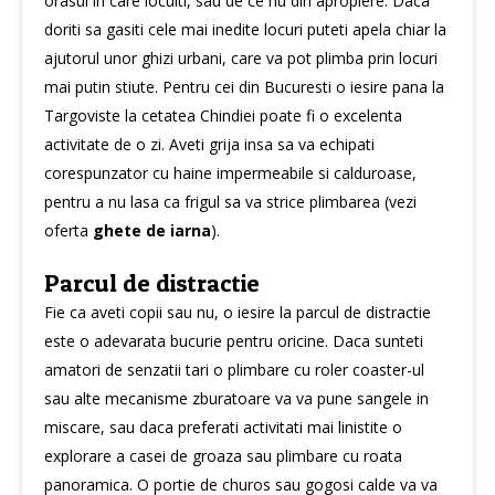
orasul in care locuiti, sau de ce nu din apropiere. Daca
doriti sa gasiti cele mai inedite locuri puteti apela chiar la
ajutorul unor ghizi urbani, care va pot plimba prin locuri
mai putin stiute. Pentru cei din Bucuresti o iesire pana la
Targoviste la cetatea Chindiei poate fi o excelenta
activitate de o zi. Aveti grija insa sa va echipati
corespunzator cu haine impermeabile si calduroase,
pentru a nu lasa ca frigul sa va strice plimbarea (vezi
oferta
ghete de iarna
).
Parcul de distractie
Fie ca aveti copii sau nu, o iesire la parcul de distractie
este o adevarata bucurie pentru oricine. Daca sunteti
amatori de senzatii tari o plimbare cu roler coaster-ul
sau alte mecanisme zburatoare va va pune sangele in
miscare, sau daca preferati activitati mai linistite o
explorare a casei de groaza sau plimbare cu roata
panoramica. O portie de churos sau gogosi calde va va