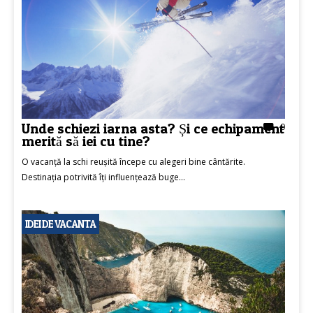
Unde schiezi iarna asta? Și ce echipament
0
merită să iei cu tine?
O vacanță la schi reușită începe cu alegeri bine cântărite.
Destinația potrivită îți influențează buge...
IDEI DE VACANTA