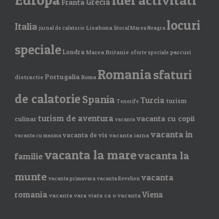
idei activitati
Grecia
Franta
locuri
Italia
Lisabona
jurnal de calatorie
litoral Marea Neagra
speciale
Londra
Marea Britanie
parcuri
oferte speciale
Romania
sfaturi
Portugalia
distractie
Roma
de calatorie
Spania
Turcia
turism
Tenerife
turism de aventura
vacanta cu copii
culinar
vacanta
vacanta in
vacanta de vis
vacanta iarna
vacanta cu masina
vacanta la mare
vacanta la
familie
munte
vacanta
vacanta primavara
vacanta Revelion
romania
Viena
vacanta vara
viata ca o vacanta