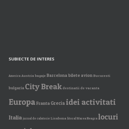
SUBIECTE DE INTERES
Barcelona
bilete avion
Austria
bagaje
Bucuresti
America
City Break
bulgaria
destinatii de vacanta
Europa
idei activitati
Grecia
Franta
locuri
Italia
Lisabona
jurnal de calatorie
litoral Marea Neagra