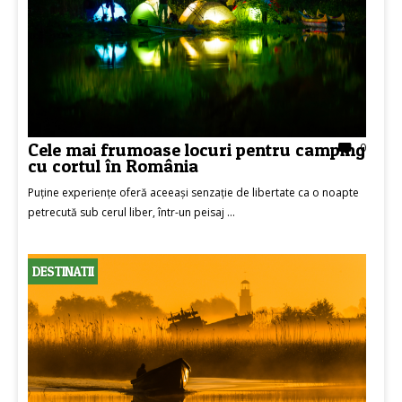
Cele mai frumoase locuri pentru camping
0
cu cortul în România
Puține experiențe oferă aceeași senzație de libertate ca o noapte
petrecută sub cerul liber, într-un peisaj ...
DESTINATII