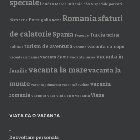
speciale
Londra
Marea Britanie
parcuri
oferte speciale
Romania
sfaturi
Portugalia
distractie
Roma
de calatorie
Spania
Turcia
turism
Tenerife
turism de aventura
vacanta cu copii
culinar
vacanta
vacanta in
vacanta de vis
vacanta iarna
vacanta cu masina
vacanta la mare
vacanta la
familie
munte
vacanta
vacanta primavara
vacanta Revelion
romania
Viena
vacanta vara
viata ca o vacanta
VIATA CA O VACANTA
Dezvoltare personala