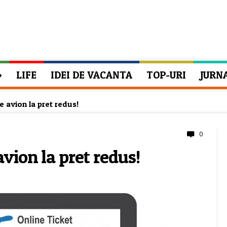
»
LIFE
IDEI DE VACANTA
TOP-URI
JURN
e avion la pret redus!
0
avion la pret redus!