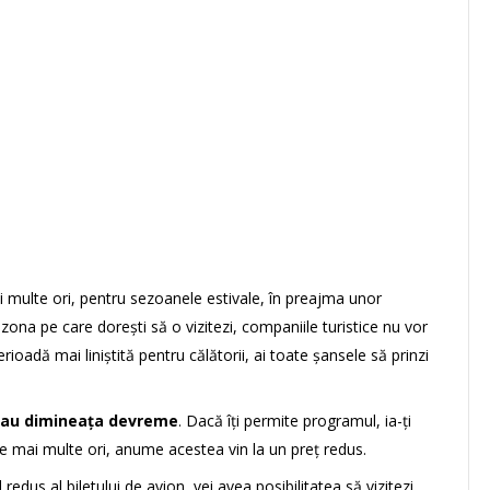
i multe ori, pentru sezoanele estivale, în preajma unor
zona pe care dorești să o vizitezi, companiile turistice nu vor
rioadă mai liniștită pentru călătorii, ai toate șansele să prinzi
 sau dimineața devreme
. Dacă îți permite programul, ia-ți
cele mai multe ori, anume acestea vin la un preț redus.
redus al biletului de avion, vei avea posibilitatea să vizitezi