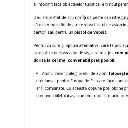
ai întocmit lista obiectivelor turistice, e timpul pent
Dar, stop! Atât de scump? Îți dă peste cap întregul 
câteva modalități de a-ți rezerva biletul de avion î
pantofi sau pentru un
pistol de vopsit
.
Pentru că sunt și opțiuni alternative, care te pot ajut
așteptările unei vacanțe de vis, vezi mai jos
cum po
dorită la cel mai convenabil preț posibil:
Atunci când îți alegi biletul de avion,
foloseșt
unic lansat pentru Europa de Est care face conexiu
ar fi combinate. Cu această opțiune poți obține prețu
comanda biletului așa cum nu toate site-urile oferă