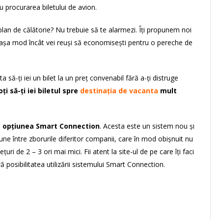
ru procurarea biletului de avion.
plan de călătorie? Nu trebuie să te alarmezi. Îți propunem noi
n așa mod încât vei reuși să
economisești
pentru o pereche de
a să-ți iei un bilet la un preț convenabil fără a-ți distruge
ți să-ți iei biletul spre
destinația de vacanta
mult
e opțiunea Smart Connection
. Acesta este un sistem nou și
ne între zborurile diferitor companii, care în mod obișnuit nu
ri de 2 – 3 ori mai mici. Fii atent la site-ul de pe care îți faci
 posibilitatea utilizării sistemului Smart Connection.