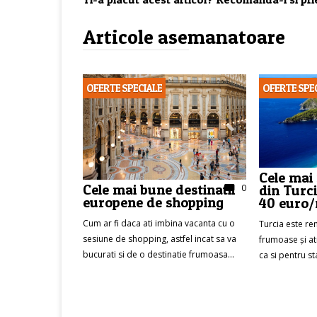
Articole asemanatoare
OFERTE SPECIALE
OFERTE SPE
Cele mai
Cele mai bune destinatii
0
din Turci
europene de shopping
40 euro/
Cum ar fi daca ati imbina vacanta cu o
Turcia este re
sesiune de shopping, astfel incat sa va
frumoase și at
bucurati si de o destinatie frumoasa...
ca si pentru sta