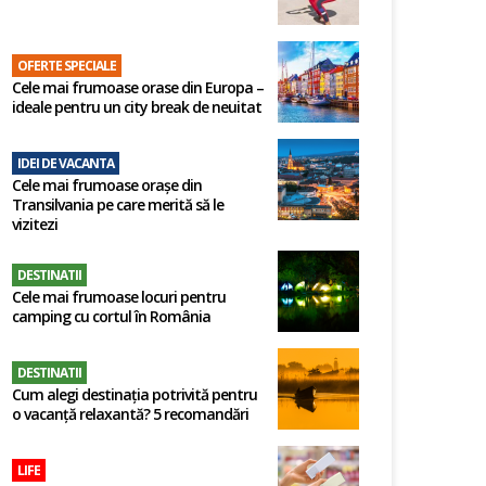
OFERTE SPECIALE
Cele mai frumoase orase din Europa –
ideale pentru un city break de neuitat
IDEI DE VACANTA
Cele mai frumoase orașe din
Transilvania pe care merită să le
vizitezi
DESTINATII
Cele mai frumoase locuri pentru
camping cu cortul în România
DESTINATII
Cum alegi destinația potrivită pentru
o vacanță relaxantă? 5 recomandări
LIFE