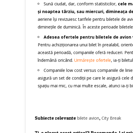
Sună ciudat, dar, conform statisticilor,
cele ma
și noaptea târziu, sau miercuri, dimineața 
aeriene își revizuiesc tarifele pentru biletele de avi
diminețile de duminică. În aceste perioade bilete
Adesea ofertele pentru biletele de avion 
Pentru achiziționarea unui bilet în prealabil, ori
această perioadă, companiile oferă reduceri. Pentr
îndemână oricând.
Urmărește ofertele
, ia-ți bilet
Companiile low cost versus companiile de linie
asigură un set de condiții pe care le asigură cele d
spațiu mai mic, cu mai multe escale, atunci ia-ți b
Subiecte relevante
,
bilete avion
City Break
Ti-a placut acest articol? Recomanda-l si prie