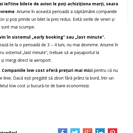
i ieftine bilete de avion le poți achiziționa marți, seara
devreme
. Anume în această perioadă a săptămânii companiile
on și poți prinde un bilet la preț redus. Evită serile de vineri și
le sunt mai scumpe.
vin în sistemul „early booking” sau „last minute”.
entează-te la o perioadă de 3 – 4 luni, nu mai devreme. Anume în
u sistemul „last minute”, trebuie să ai pașaportul la
ul și mergi direct la aeroport.
.
Companiile low cost oferă prețuri mai mici
pentru că nu
e linie. Dacă ești pregătit să zbori fără prânz la bord, într-un
iletul low cost și bucură-te de
banii economisiți
.
tenilor!