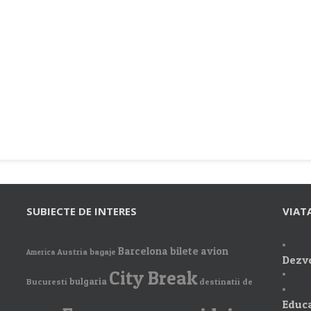
SUBIECTE DE INTERES
VIAT
Barcelona
bilete avion
Austria
bagaje
America
Dezvo
City Break
bulgaria
Bucuresti
destinatii de
Educa