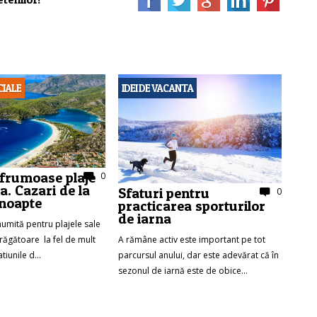
CIALE
IDEI DE VACANTA
 frumoase plaje
0
a. Cazari de la
Sfaturi pentru
0
noapte
practicarea sporturilor
de iarna
numită pentru plajele sale
A rămâne activ este important pe tot
răgătoare la fel de mult
parcursul anului, dar este adevărat că în
tiunile d...
sezonul de iarnă este de obice...