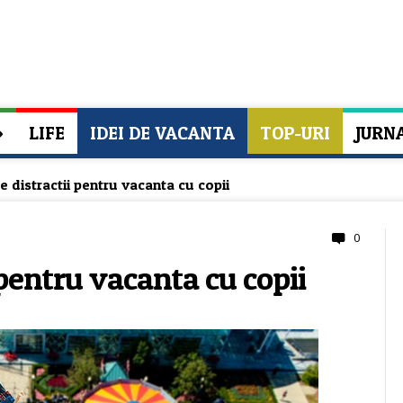
»
LIFE
IDEI DE VACANTA
TOP-URI
JURN
e distractii pentru vacanta cu copii
0
 pentru vacanta cu copii