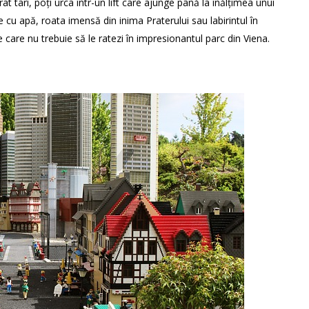
rat tari, poți urca într-un lift care ajunge până la înălțimea unui
e cu apă, roata imensă din inima Praterului sau labirintul în
pe care nu trebuie să le ratezi în impresionantul parc din
Viena
.