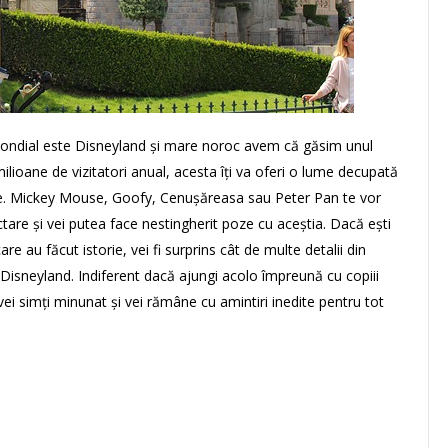
l mondial este Disneyland și mare noroc avem că găsim unul
milioane de vizitatori anual, acesta îți va oferi o lume decupată
te. Mickey Mouse, Goofy, Cenușăreasa sau Peter Pan te vor
ctare și vei putea face nestingherit poze cu aceștia. Dacă ești
e au făcut istorie, vei fi surprins cât de multe detalii din
în Disneyland. Indiferent dacă ajungi acolo împreună cu copiii
e vei simți minunat și vei rămâne cu amintiri inedite pentru tot