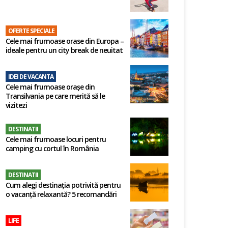
OFERTE SPECIALE
Cele mai frumoase orase din Europa –
ideale pentru un city break de neuitat
IDEI DE VACANTA
Cele mai frumoase orașe din
Transilvania pe care merită să le
vizitezi
DESTINATII
Cele mai frumoase locuri pentru
camping cu cortul în România
DESTINATII
Cum alegi destinația potrivită pentru
o vacanță relaxantă? 5 recomandări
LIFE