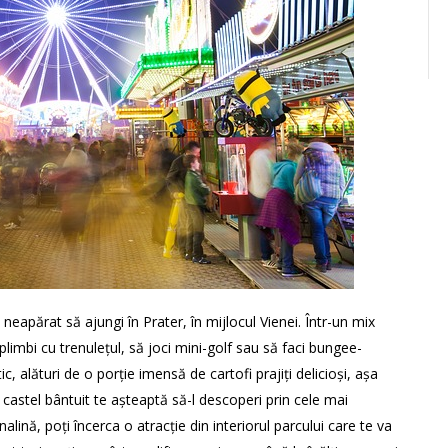
 neapărat să ajungi în Prater, în mijlocul Vienei. Într-un mix
 plimbi cu trenulețul, să joci mini-golf sau să faci bungee-
, alături de o porție imensă de cartofi prajiți delicioși, așa
 castel bântuit te așteaptă să-l descoperi prin cele mai
alină, poți încerca o atracție din interiorul parcului care te va