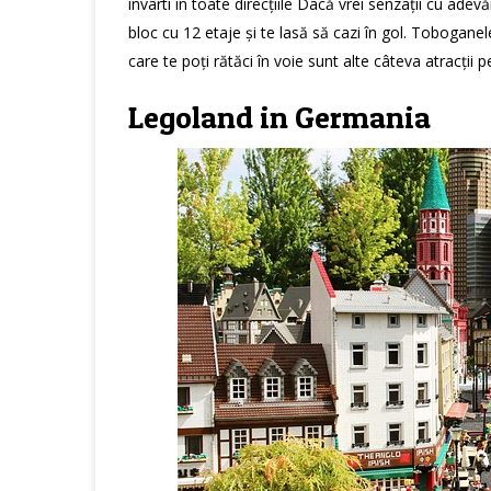
învârti în toate direcțiile Dacă vrei senzații cu adevă
bloc cu 12 etaje și te lasă să cazi în gol. Toboganel
care te poți rătăci în voie sunt alte câteva atracții 
Legoland in Germania