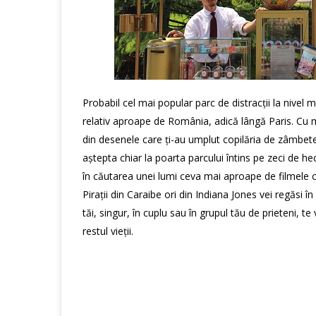
Probabil cel mai popular parc de distracții la nive
relativ aproape de România, adică lângă
Paris
. Cu 
din desenele care ți-au umplut copilăria de zâmbe
aștepta chiar la poarta parcului întins pe zeci de he
în căutarea unei lumi ceva mai aproape de filmele car
Pirații din Caraibe ori din Indiana Jones vei regăsi 
tăi, singur, în cuplu sau în grupul tău de prieteni, t
restul vieții.