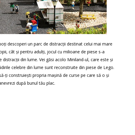
ți descoperi un parc de distracții destinat celui mai mare
pii, cât și pentru adulți, jocul cu milioane de piese s-a
 distracții din lume. Vei găsi acolo Miniland-ul, care este și
lădirile celebre din lume sunt reconstruite din piese de Lego.
să-ți construiești propria mașină de curse pe care să o și
anevrezi după bunul tău plac.