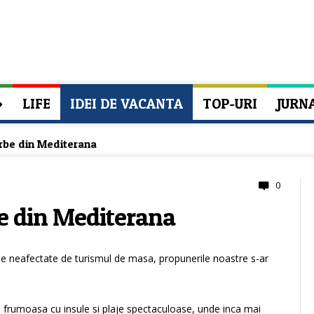
»
LIFE
IDEI DE VACANTA
TOP-URI
JURN
erbe din Mediterana
0
be din Mediterana
ule neafectate de turismul de masa, propunerile noastre s-ar
 frumoasa cu insule si plaje spectaculoase, unde inca mai