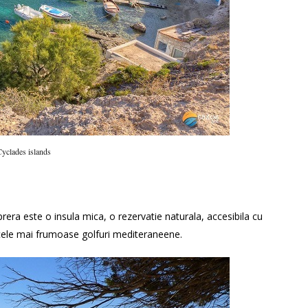
yclades islands
prera este o insula mica, o rezervatie naturala, accesibila cu
i cele mai frumoase golfuri mediteraneene.