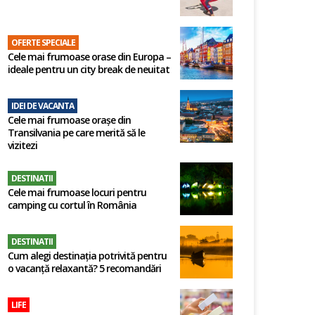
OFERTE SPECIALE
Cele mai frumoase orase din Europa –
ideale pentru un city break de neuitat
IDEI DE VACANTA
Cele mai frumoase orașe din
Transilvania pe care merită să le
vizitezi
DESTINATII
Cele mai frumoase locuri pentru
camping cu cortul în România
DESTINATII
Cum alegi destinația potrivită pentru
o vacanță relaxantă? 5 recomandări
LIFE