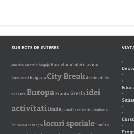
SUBIECTE DE INTERES
VIAT
Barcelona
bilete avion
Austria
bagaje
America
Dezvo
City Break
bulgaria
Bucuresti
destinatii de
Educa
Europa
idei
Grecia
Franta
vacanta
Sanat
activitati
Italia
Lisabona
jurnal de calatorie
Cursu
locuri speciale
Londra
litoral Marea Neagra
Prog