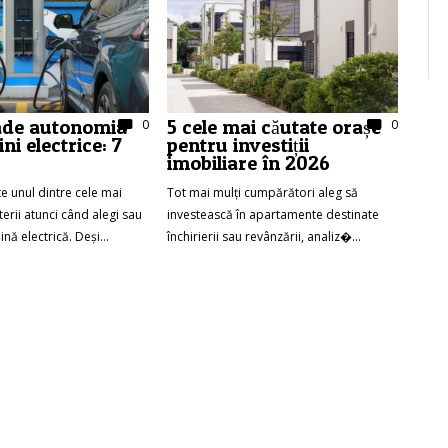
ade autonomia
5 cele mai căutate orașe
0
0
ni electrice: 7
pentru investiții
imobiliare în 2026
e unul dintre cele mai
Tot mai mulți cumpărători aleg să
terii atunci când alegi sau
investească în apartamente destinate
nă electrică. Deși...
închirierii sau revânzării, analiz�...