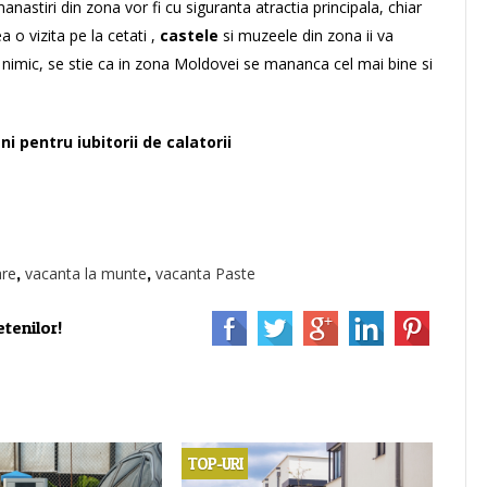
nastiri din zona vor fi cu siguranta atractia principala, chiar
a o vizita pe la cetati ,
castele
si muzeele din zona ii va
nimic, se stie ca in zona Moldovei se mananca cel mai bine si
i pentru iubitorii de calatorii
,
,
are
vacanta la munte
vacanta Paste
tenilor!
TOP-URI