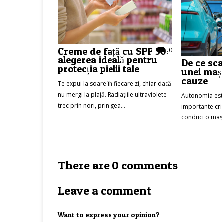
Creme de față cu SPF 50:
0
alegerea ideală pentru
De ce sc
protecția pielii tale
unei mași
cauze
Te expui la soare în fiecare zi, chiar dacă
nu mergi la plajă. Radiațiile ultraviolete
Autonomia est
trec prin nori, prin gea...
importante cri
conduci o mași
There are 0 comments
Leave a comment
Want to express your opinion?