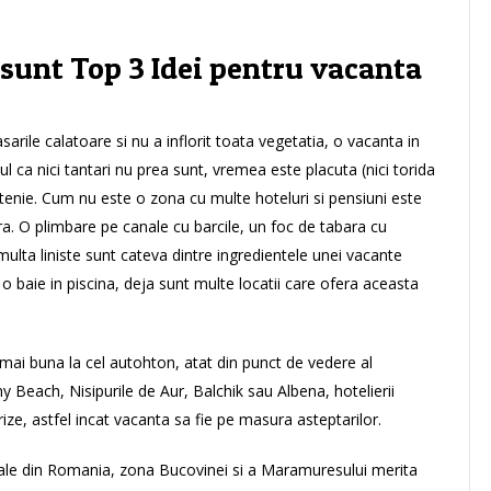
 sunt Top 3 Idei pentru vacanta
arile calatoare si nu a inflorit toata vegetatia, o vacanta in
ul ca nici tantari nu prea sunt, vremea este placuta (nici torida
sfintenie. Cum nu este o zona cu multe hoteluri si pensiuni este
tara. O plimbare pe canale cu barcile, un foc de tabara cu
ulta liniste sunt cateva dintre ingredientele unei vacante
o baie in piscina, deja sunt multe locatii care ofera aceasta
mai buna la cel autohton, atat din punct de vedere al
Suny Beach, Nisipurile de Aur, Balchik sau Albena, hotelierii
rize, astfel incat vacanta sa fie pe masura asteptarilor.
cale din Romania, zona Bucovinei si a Maramuresului merita