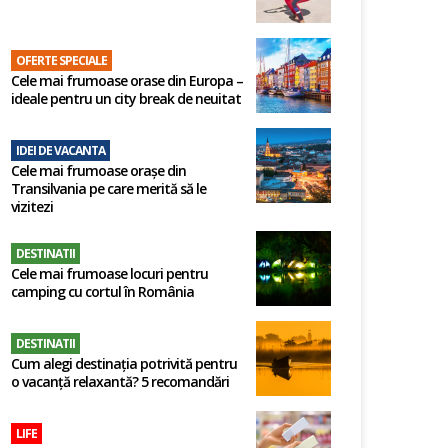
OFERTE SPECIALE
Cele mai frumoase orase din Europa –
ideale pentru un city break de neuitat
IDEI DE VACANTA
Cele mai frumoase orașe din
Transilvania pe care merită să le
vizitezi
DESTINATII
Cele mai frumoase locuri pentru
camping cu cortul în România
DESTINATII
Cum alegi destinația potrivită pentru
o vacanță relaxantă? 5 recomandări
LIFE