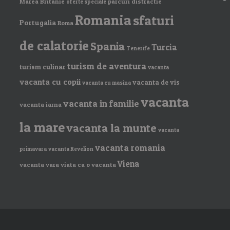
Marea Britanie
parcuri distractie
oferte speciale
Romania
sfaturi
Portugalia
Roma
de calatorie
Spania
Turcia
Tenerife
turism de aventura
turism culinar
vacanta
vacanta cu copii
vacanta de vis
vacanta cu masina
vacanta
vacanta in familie
vacanta iarna
la mare
vacanta la munte
vacanta
vacanta romania
primavara
vacanta Revelion
Viena
vacanta vara
viata ca o vacanta