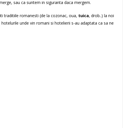
 merge, sau ca suntem in siguranta daca mergem.
ti traditiile romanesti (de la cozonac, oua,
tuica
, drob..) la noi
 hotelurile unde vin romani si hotelierii s-au adaptata ca sa ne