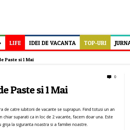
»
LIFE
IDEI DE VACANTA
TOP-URI
JURN
de Paste si 1 Mai
0
de Paste si 1 Mai
a de catre iubitorii de vacante se suprapun. Fiind totusi un an
 fim chiar suparati ca in loc de 2 vacante, facem doar una. Este
grija la siguranta noastra si a familiei noastre.