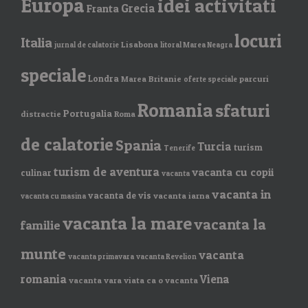
Europa
idei activitati
Grecia
Franta
locuri
Italia
Lisabona
jurnal de calatorie
litoral Marea Neagra
speciale
Londra
Marea Britanie
parcuri
oferte speciale
Romania
sfaturi
Portugalia
distractie
Roma
de calatorie
Spania
Turcia
turism
Tenerife
turism de aventura
vacanta cu copii
culinar
vacanta
vacanta in
vacanta de vis
vacanta iarna
vacanta cu masina
vacanta la mare
vacanta la
familie
munte
vacanta
vacanta primavara
vacanta Revelion
romania
Viena
vacanta vara
viata ca o vacanta