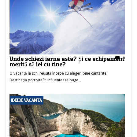
Unde schiezi iarna asta? Și ce echipament
0
merită să iei cu tine?
O vacanță la schi reușită începe cu alegeri bine cântărite.
Destinația potrivită îți influențează buge...
IDEI DE VACANTA