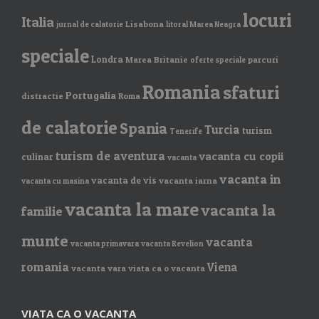
locuri
Italia
Lisabona
jurnal de calatorie
litoral Marea Neagra
speciale
Londra
Marea Britanie
parcuri
oferte speciale
Romania
sfaturi
Portugalia
distractie
Roma
de calatorie
Spania
Turcia
turism
Tenerife
turism de aventura
vacanta cu copii
culinar
vacanta
vacanta in
vacanta de vis
vacanta iarna
vacanta cu masina
vacanta la mare
vacanta la
familie
munte
vacanta
vacanta primavara
vacanta Revelion
romania
Viena
vacanta vara
viata ca o vacanta
VIATA CA O VACANTA