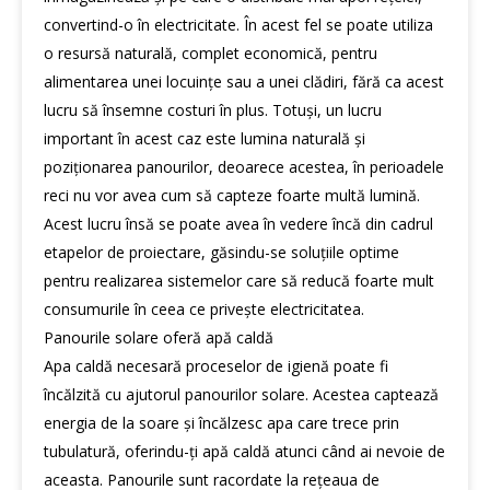
convertind-o în electricitate. În acest fel se poate utiliza
o resursă naturală, complet economică, pentru
alimentarea unei locuințe sau a unei clădiri, fără ca acest
lucru să însemne costuri în plus. Totuși, un lucru
important în acest caz este lumina naturală și
poziționarea panourilor, deoarece acestea, în perioadele
reci nu vor avea cum să capteze foarte multă lumină.
Acest lucru însă se poate avea în vedere încă din cadrul
etapelor de proiectare, găsindu-se soluțiile optime
pentru realizarea sistemelor care să reducă foarte mult
consumurile în ceea ce privește electricitatea.
Panourile solare oferă apă caldă
Apa caldă necesară proceselor de igienă poate fi
încălzită cu ajutorul panourilor solare. Acestea captează
energia de la soare și încălzesc apa care trece prin
tubulatură, oferindu-ți apă caldă atunci când ai nevoie de
aceasta. Panourile sunt racordate la rețeaua de