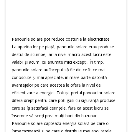
Panourile solare pot reduce costurile la electricitate
La apariția lor pe piață, panourile solare erau produse
destul de scumpe, iar la nivel macro acest lucru este
valabil și acum, cu anumite mici excepții. În timp,
panourile solare au început să fie din ce în ce mai
cunoscute și mai apreciate, în mare parte datorită
avantajelor pe care acestea le oferă la nivel de
eficientizare a energiei. Totuși, pretul panourilor solare
difera drept pentru care poți găsi cu siguranță produse
care să îți satisfacă cerințele, fără ca acest lucru se
însemne să scoți prea mulți bani din buzunar.
Panourile solare captează energia solară pe care o
înmagazinează și pe care o distribuie mai apoi rețelei,