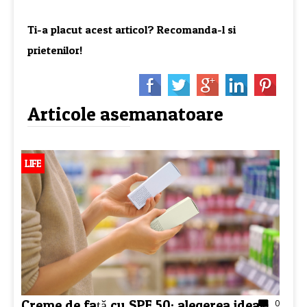
Ti-a placut acest articol? Recomanda-l si
prietenilor!
Articole asemanatoare
LIFE
Creme de față cu SPF 50: alegerea ideală
0