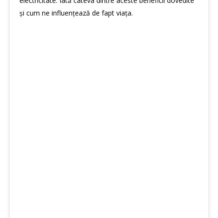
electricitate. Iată câteva dintre aceste beneficii dovedite
și cum ne influențează de fapt viața.