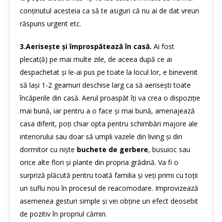
conținutul acesteia ca să te asiguri că nu ai de dat vreun
răspuns urgent etc.
3.Aerisește și împrospătează în casă.
Ai fost
plecat(ă) pe mai multe zile, de aceea după ce ai
despachetat și le-ai pus pe toate la locul lor, e binevenit
să lași 1-2 geamuri deschise larg ca să aerisești toate
încăperile din casă. Aerul proaspăt îți va crea o dispoziție
mai bună, iar pentru a o face și mai bună, amenajează
casa diferit, poți chiar opta pentru schimbări majore ale
interiorului sau doar să umpli vazele din living și din
dormitor cu niște
buchete de gerbere
, busuioc sau
orice alte flori și plante din propria grădină. Va fi o
surpriză plăcută pentru toată familia și veți primi cu toții
un suflu nou în procesul de reacomodare. Improvizează
asemenea gesturi simple și vei obține un efect deosebit
de pozitiv în propriul cămin.