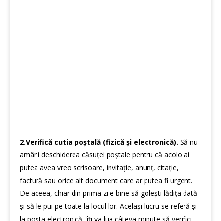
2.
Verifică cutia poștală (fizică și electronică).
Să nu
amâni deschiderea căsuței poștale pentru că acolo ai
putea avea vreo scrisoare, invitație, anunț, citație,
factură sau orice alt document care ar putea fi urgent.
De aceea, chiar din prima zi e bine să golești lădița dată
și să le pui pe toate la locul lor. Același lucru se referă și
la poșta electronică- îți va lua câteva minute să verifici