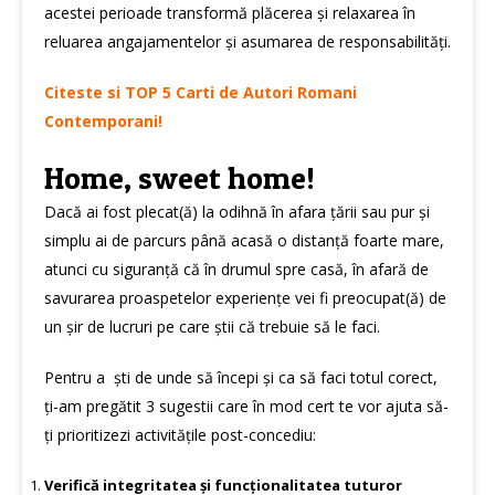
acestei perioade transformă plăcerea și relaxarea în
reluarea angajamentelor și asumarea de responsabilități.
Citeste si TOP 5 Carti de Autori Romani
Contemporani!
Home, sweet home!
Dacă ai fost plecat(ă) la odihnă în afara țării sau pur și
simplu ai de parcurs până acasă o distanță foarte mare,
atunci cu siguranță că în drumul spre casă, în afară de
savurarea proaspetelor experiențe vei fi preocupat(ă) de
un șir de lucruri pe care știi că trebuie să le faci.
Pentru a ști de unde să începi și ca să faci totul corect,
ți-am pregătit 3 sugestii care în mod cert te vor ajuta să-
ți prioritizezi activitățile post-concediu:
Verifică integritatea și funcționalitatea tuturor