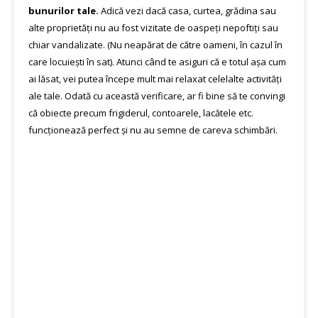
bunurilor tale.
Adică vezi dacă casa, curtea, grădina sau
alte proprietăți nu au fost vizitate de oaspeți nepoftiți sau
chiar vandalizate. (Nu neapărat de către oameni, în cazul în
care locuiești în sat). Atunci când te asiguri că e totul așa cum
ai lăsat, vei putea începe mult mai relaxat celelalte activități
ale tale. Odată cu această verificare, ar fi bine să te convingi
că obiecte precum frigiderul, contoarele, lacătele etc.
funcționează perfect și nu au semne de careva schimbări.