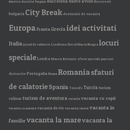
Barcelona
bilete avion
Austria
bagaje
Bucuresti
America
City Break
bulgaria
destinatii de vacanta
Europa
idei activitati
Grecia
Franta
locuri
Italia
Lisabona
jurnal de calatorie
litoral Marea Neagra
speciale
Londra
Marea Britanie
parcuri
oferte speciale
Romania
sfaturi
Portugalia
distractie
Roma
de calatorie
Spania
Turcia
turism
Tenerife
turism de aventura
vacanta cu copii
culinar
vacanta
vacanta in
vacanta de vis
vacanta iarna
vacanta cu masina
vacanta la mare
vacanta la
familie