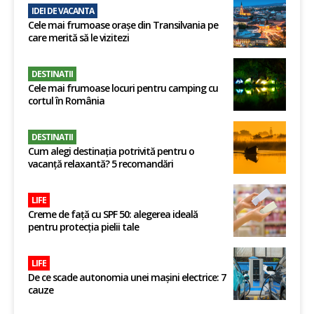
IDEI DE VACANTA
Cele mai frumoase orașe din Transilvania pe
care merită să le vizitezi
DESTINATII
Cele mai frumoase locuri pentru camping cu
cortul în România
DESTINATII
Cum alegi destinația potrivită pentru o
vacanță relaxantă? 5 recomandări
LIFE
Creme de față cu SPF 50: alegerea ideală
pentru protecția pielii tale
LIFE
De ce scade autonomia unei mașini electrice: 7
cauze