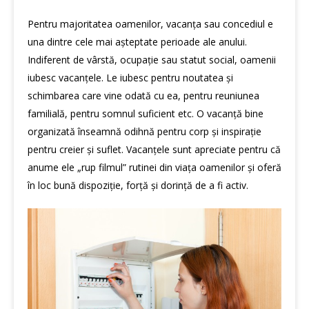
Pentru majoritatea oamenilor, vacanța sau concediul e
una dintre cele mai așteptate perioade ale anului.
Indiferent de vârstă, ocupație sau statut social, oamenii
iubesc vacanțele. Le iubesc pentru noutatea și
schimbarea care vine odată cu ea, pentru reuniunea
familială, pentru somnul suficient etc. O vacanță bine
organizată înseamnă odihnă pentru corp și inspirație
pentru creier și suflet. Vacanțele sunt apreciate pentru că
anume ele „rup filmul” rutinei din viața oamenilor și oferă
în loc bună dispoziție, forță și dorință de a fi activ.