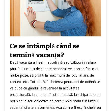
Ce se întâmplă când se
termină vacanța?
Dacă vacanța a însemnat odihnă sau călătorii în afara
țării, în ultima zi de ședere neapărat vei dori să faci mai
multe poze, să profiți la maximum de locul aflării, de
context etc. Totodată, încheierea perioadei de odihnă te
va duce cu gândul la revenirea la activitatea
profesională, la ce e de făcut pe-acasă, la schițarea unor
noi planuri sau obiective pe care ți le-ai stabilit în timpul
vacanței și altele asemenea. Așa cum e firesc, încheierea