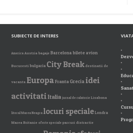
SUBIECTE DE INTERES
VIAT
Barcelona
bilete avion
Austria
bagaje
America
Dezvo
City Break
bulgaria
Bucuresti
destinatii de
Educa
Europa
idei
Grecia
Franta
vacanta
Sanat
activitati
Italia
Lisabona
jurnal de calatorie
Cursu
locuri speciale
Londra
litoral Marea Neagra
Prog
Marea Britanie
parcuri distractie
oferte speciale