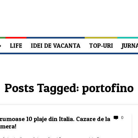
»
LIFE
IDEI DE VACANTA
TOP-URI
JURN
Posts Tagged:
portofino
0
rumoase 10 plaje din Italia. Cazare de la
amera!