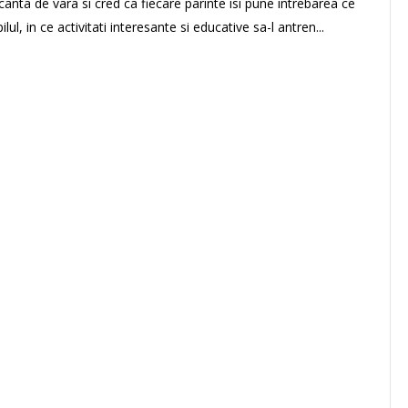
anta de vara si cred ca fiecare parinte isi pune intrebarea ce
lul, in ce activitati interesante si educative sa-l antren...