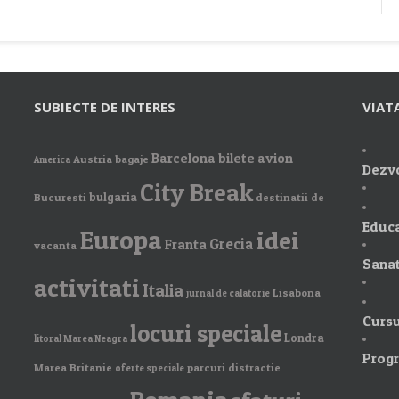
SUBIECTE DE INTERES
VIAT
Barcelona
bilete avion
Austria
bagaje
America
Dezvo
City Break
bulgaria
Bucuresti
destinatii de
Educa
Europa
idei
Grecia
Franta
vacanta
Sanat
activitati
Italia
Lisabona
jurnal de calatorie
Cursu
locuri speciale
Londra
litoral Marea Neagra
Prog
Marea Britanie
parcuri distractie
oferte speciale