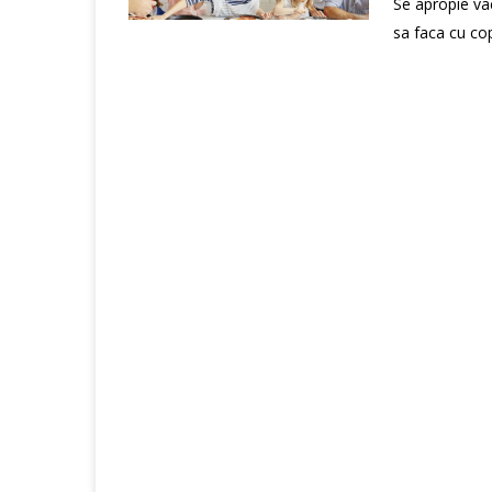
Se apropie vac
sa faca cu copi