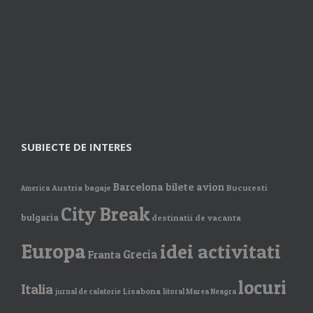
SUBIECTE DE INTERES
Barcelona
bilete avion
Austria
bagaje
Bucuresti
America
City Break
bulgaria
destinatii de vacanta
Europa
idei activitati
Grecia
Franta
locuri
Italia
Lisabona
jurnal de calatorie
litoral Marea Neagra