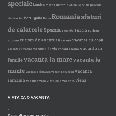
speciale
Londra
Marea Britanie
parcuri
oferte speciale
Romania
sfaturi
Portugalia
distractie
Roma
de calatorie
Spania
Turcia
turism
Tenerife
turism de aventura
vacanta cu copii
culinar
vacanta
vacanta in
vacanta de vis
vacanta iarna
vacanta cu masina
vacanta la mare
vacanta la
familie
munte
vacanta
vacanta primavara
vacanta Revelion
romania
Viena
vacanta vara
viata ca o vacanta
VIATA CA O VACANTA
Dezvoltare personala