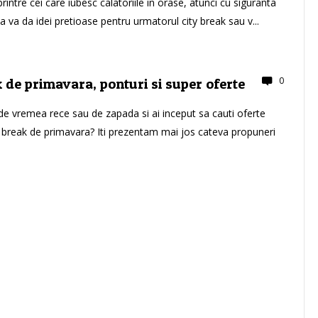
rintre cei care iubesc calatoriile in orase, atunci cu siguranta
va va da idei pretioase pentru urmatorul city break sau v...
0
k de primavara, ponturi si super oferte
 de vremea rece sau de zapada si ai inceput sa cauti oferte
y break de primavara? Iti prezentam mai jos cateva propuneri