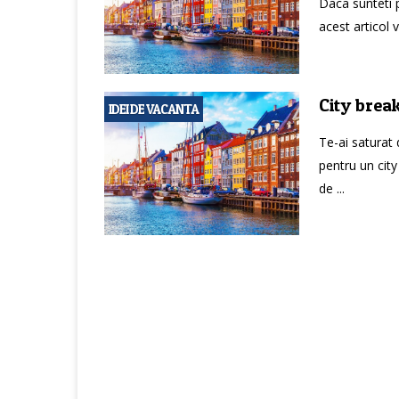
Daca sunteti p
acest articol 
City brea
IDEI DE VACANTA
Te-ai saturat
pentru un cit
de ...