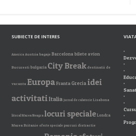
SUBIECTE DE INTERES
VIAT
Barcelona
bilete avion
Austria
bagaje
America
Dezvo
City Break
bulgaria
Bucuresti
destinatii de
Educa
Europa
idei
Grecia
Franta
vacanta
Sanat
activitati
Italia
Lisabona
jurnal de calatorie
Cursu
locuri speciale
Londra
litoral Marea Neagra
Prog
Marea Britanie
parcuri distractie
oferte speciale