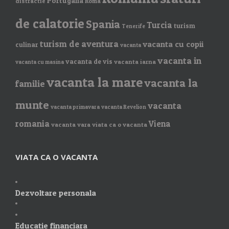
Portugalia
distractie
Roma
de calatorie
Spania
Turcia
turism
Tenerife
turism de aventura
vacanta cu copii
culinar
vacanta
vacanta in
vacanta de vis
vacanta iarna
vacanta cu masina
vacanta la mare
vacanta la
familie
munte
vacanta
vacanta primavara
vacanta Revelion
romania
Viena
vacanta vara
viata ca o vacanta
VIATA CA O VACANTA
Dezvoltare personala
Educatie financiara