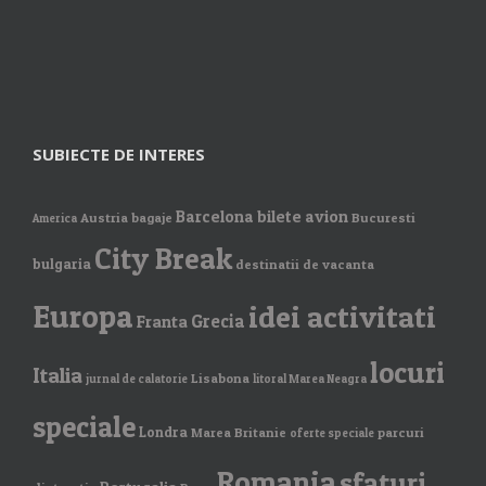
SUBIECTE DE INTERES
Barcelona
bilete avion
Austria
bagaje
Bucuresti
America
City Break
bulgaria
destinatii de vacanta
Europa
idei activitati
Grecia
Franta
locuri
Italia
Lisabona
jurnal de calatorie
litoral Marea Neagra
speciale
Londra
Marea Britanie
parcuri
oferte speciale
Romania
sfaturi