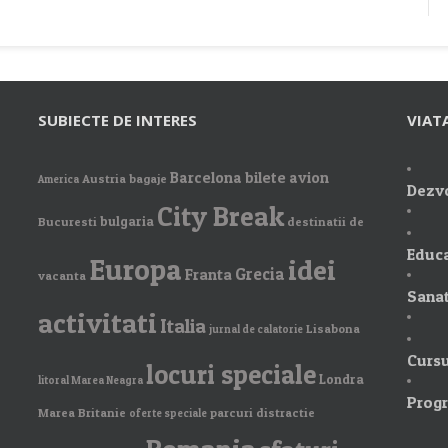
SUBIECTE DE INTERES
VIAT
Barcelona
bilete avion
Austria
bagaje
America
Dezvo
City Break
bulgaria
Bucuresti
destinatii de
Educa
Europa
idei
Grecia
Franta
vacanta
Sanat
activitati
Italia
Lisabona
jurnal de calatorie
Cursu
locuri speciale
Londra
litoral Marea Neagra
Prog
Marea Britanie
parcuri distractie
oferte speciale