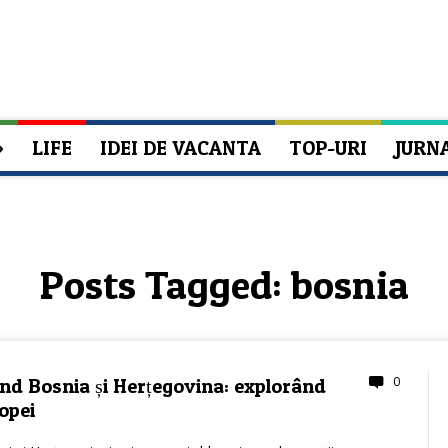
»
LIFE
IDEI DE VACANTA
TOP-URI
JURN
Posts Tagged:
bosnia
0
nd Bosnia și Herțegovina: explorând
opei