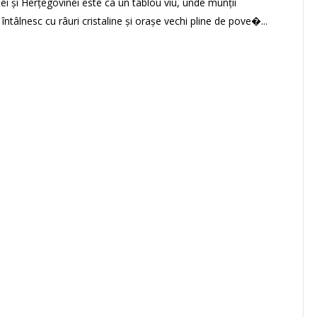
ei și Herțegovinei este ca un tablou viu, unde munții
întâlnesc cu râuri cristaline și orașe vechi pline de pove�...