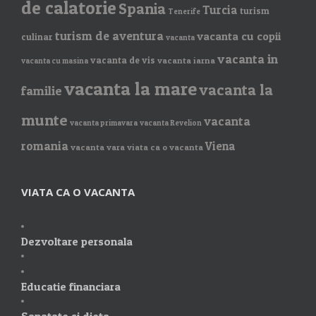
de calatorie
Spania
Turcia
turism
Tenerife
turism de aventura
vacanta cu copii
culinar
vacanta
vacanta in
vacanta de vis
vacanta iarna
vacanta cu masina
vacanta la mare
vacanta la
familie
munte
vacanta
vacanta primavara
vacanta Revelion
romania
Viena
vacanta vara
viata ca o vacanta
VIATA CA O VACANTA
Dezvoltare personala
Educatie financiara
Sanatate si dieta