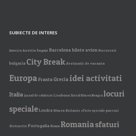
SUBIECTE DE INTERES
Barcelona
bilete avion
Austria
bagaje
Bucuresti
America
City Break
bulgaria
destinatii de vacanta
Europa
idei activitati
Grecia
Franta
locuri
Italia
Lisabona
jurnal de calatorie
litoral Marea Neagra
speciale
Londra
Marea Britanie
parcuri
oferte speciale
Romania
sfaturi
Portugalia
distractie
Roma