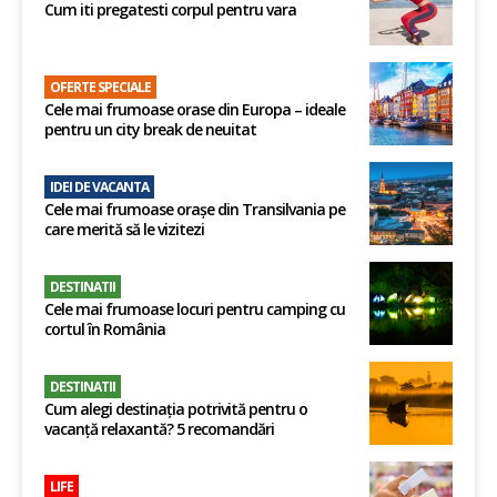
Cum iti pregatesti corpul pentru vara
OFERTE SPECIALE
Cele mai frumoase orase din Europa – ideale
pentru un city break de neuitat
IDEI DE VACANTA
Cele mai frumoase orașe din Transilvania pe
care merită să le vizitezi
DESTINATII
Cele mai frumoase locuri pentru camping cu
cortul în România
DESTINATII
Cum alegi destinația potrivită pentru o
vacanță relaxantă? 5 recomandări
LIFE